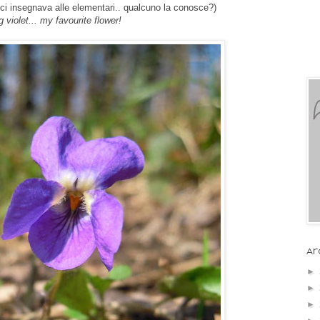
ci insegnava alle elementari.. qualcuno la conosce?)
g violet... my favourite flower!
Ar
►
►
►