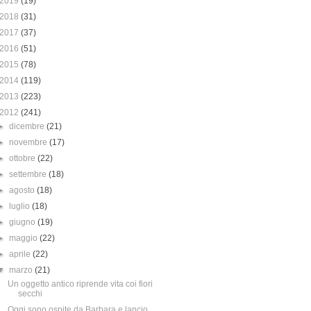
2019
(19)
2018
(31)
2017
(37)
2016
(51)
2015
(78)
2014
(119)
2013
(223)
2012
(241)
►
dicembre
(21)
►
novembre
(17)
►
ottobre
(22)
►
settembre
(18)
►
agosto
(18)
►
luglio
(18)
►
giugno
(19)
►
maggio
(22)
►
aprile
(22)
▼
marzo
(21)
Un oggetto antico riprende vita coi fiori
secchi
Oggi sono ospite da Barbara e lancio