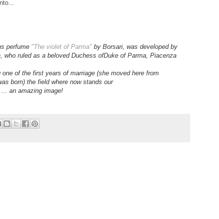
to...
us
perfume
"The violet of Parma"
by
Borsari
,
was developed by
n
,
who ruled
as a
beloved
Duchess
of
Duke of
Parma
,
Piacenza
g one of the
first
years
of
marriage
(she moved
here from
was born
)
the
field where
now stands
our
...
an amazing image!
.