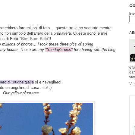
Ce
Ins
trebbero fare milioni di foto ... queste tre le ho scattate mentre
iori simbolo dell'arrivo della primavera. Queste sono le mie
Ab
log di Beta
"Bim Bum Beta"
!
e
millions
of photos...
I
took these three pics of spring
 my house
. These are my
"Sunday's pics"
for sharing with the blog
e f
da 
viv
bero di prugne gialle
si è risvegliato!
Vis
ede un angolino di casa mia! :)
Our yellow plum tree