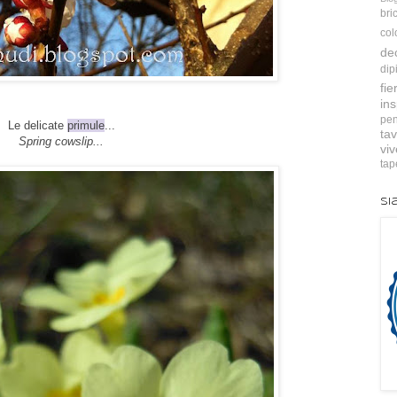
bri
col
de
dip
fie
ins
pen
Le delicate
primule
...
tav
Spring cowslip...
vi
tap
Si