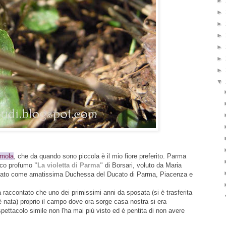
►
►
►
►
►
►
►
▼
mola
, che da quando sono piccola è il mio fiore preferito. Parma
ico profumo
"La violetta di Parma"
di Borsari, voluto da Maria
nato come amatissima Duchessa del Ducato di Parma, Piacenza e
contato che uno dei primissimi anni da sposata (si è trasferita
 nata) proprio il campo dove ora sorge casa nostra si era
pettacolo simile non l'ha mai più visto ed è pentita di non avere