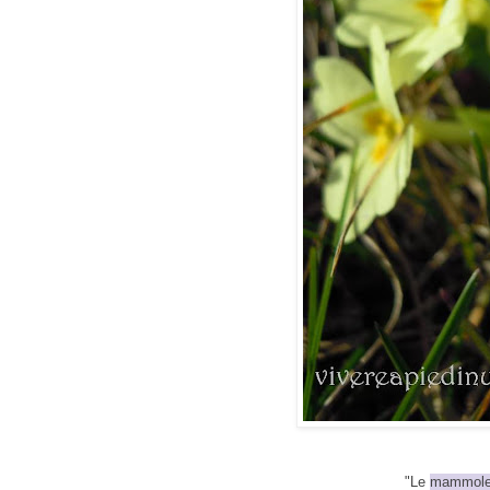
"Le
mammole