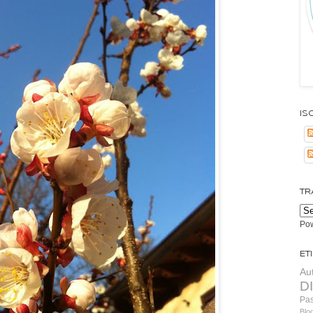
Isc
TR
Po
Et
Au
D
Pa
Blo