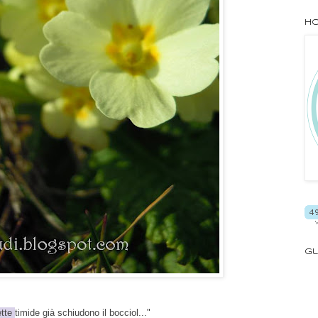
Ho
Gl
tte
timide già schiudono il bocciol..."