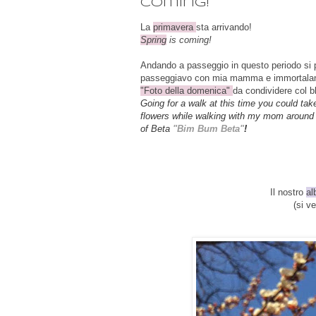
coming!
La
primavera
sta arrivando!
Spring
is coming!
Andando a passeggio in questo periodo si po
passeggiavo con mia mamma e immortalano f
"Foto della domenica"
da condividere col b
Going
for a walk
at this time
you
could
tak
flowers
while
walking with
my
mom around
of Beta
"Bim Bum Beta"
!
Il nostro
al
(si v