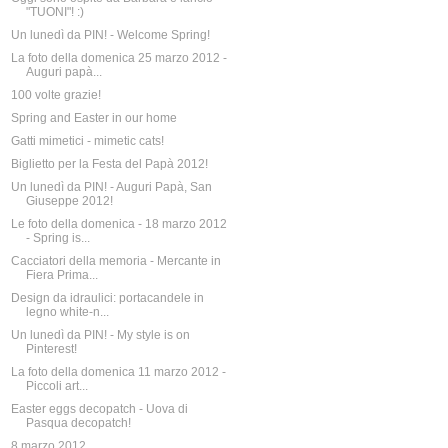
"TUONI"! :)
Un lunedì da PIN! - Welcome Spring!
La foto della domenica 25 marzo 2012 -
Auguri papà...
100 volte grazie!
Spring and Easter in our home
Gatti mimetici - mimetic cats!
Biglietto per la Festa del Papà 2012!
Un lunedì da PIN! - Auguri Papà, San
Giuseppe 2012!
Le foto della domenica - 18 marzo 2012
- Spring is...
Cacciatori della memoria - Mercante in
Fiera Prima...
Design da idraulici: portacandele in
legno white-n...
Un lunedì da PIN! - My style is on
Pinterest!
La foto della domenica 11 marzo 2012 -
Piccoli art...
Easter eggs decopatch - Uova di
Pasqua decopatch!
8 marzo 2012