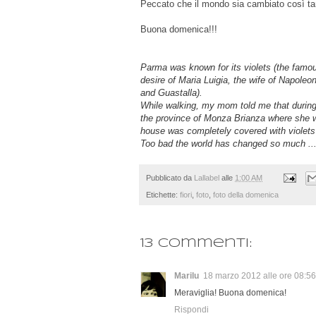
Peccato che il mondo sia cambiato così tan
Buona domenica!!!
Parma
was known for its
violets
(
the
famo
desire of
Maria Luigia
, the wife
of Napoleo
and
Guastalla
)
.
While walking
,
my mom
told me
that durin
the
province of
Monza
Brianza
where she 
house
was
completely
covered with
violets
Too bad the
world has changed
so much ..
Pubblicato da
Lallabel
alle
1:00 AM
Etichette:
fiori
,
foto
,
foto della domenica
13 commenti:
Marilu
18 marzo 2012 alle ore 08:56
Meraviglia! Buona domenica!
Rispondi