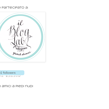
 partecipato a:
i amici a piedi nudi