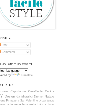
riviti a
Post
Commenti
ANSLATE this page!
wered by
Translate
ichette
tunno
Capodanno
CasaFacile
Cucina
IY
Design da idraulici
Natale
Dremel
squa
Primavera
San Valentino
Urban Jungle
bijoux
blog
artigianato
bancarella
ggers