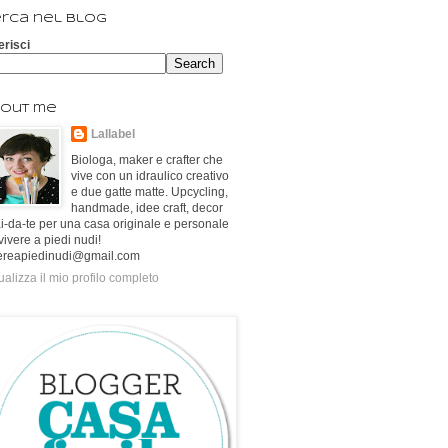
rca nel blog
erisci
out me
Lallabel
Biologa, maker e crafter che
vive con un idraulico creativo
e due gatte matte. Upcycling,
handmade, idee craft, decor
ai-da-te per una casa originale e personale
vivere a piedi nudi!
ereapiedinudi@gmail.com
ualizza il mio profilo completo