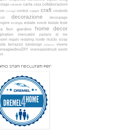
carta
collaborazioni
colage
casa
caravan
craft
ore
contest
creatività
copper
consigli
decorazione
cor
decoupage
estate
ingere
eventi
faidate
feste
ecologia
home decor
ra
fiori
giardino
piration
mercatini
parlano di me
riciclo
sieri
regalo
restyling
ricette
scrap
ola
terrazzo
vivere
tubidesign
tubijoux
vereapiedinuDIY
vivereapiedinudi
washi
es
amo stati reclutati per: