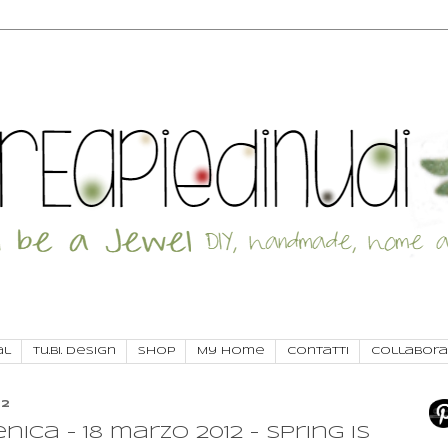
al
Tu.Bi. Design
SHOP
My Home
Contatti
Collabora
12
ca - 18 marzo 2012 - Spring is