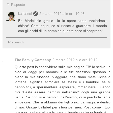
Risposte
Lallabel
2 marzo 2012 alle ore 10:46
Eh Marielucie grazie.. io lo spero tanto tantissimo..
chissà! Comunque, se si riesce a guardare il mondo
con gli occhi di un bambino quante cose si scoprono!
Rispondi
The Family Company
2 marzo 2012 alle ore 10:12
Questo post lo condividerò sulla mia pagina FB! Io scrivo un
blog di viaggi per bambini e le tue riflessioni sposano in
pieno la mia filosofia. Viaggiare, che siano mete vicine o
lontane, significa stimolare se stessi e i bambini, se si
hanno figli, a sperimentare, esplorare, immaginare. Quando
dici "Basta essere bambini nell'animo" cogli una grande
verità. Se non si è bambini nell'animo, ci si preclude tanta
emozione. Che si abbiano dei figli o no. La magia è dentro
di noi. Grazie Lallabel per i tuoi pensieri. Post come i tuoi
possono aiutare altri a trovare il bambino che in fondo è in