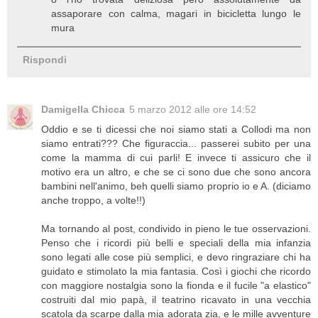
assaporare con calma, magari in bicicletta lungo le
mura
Rispondi
Damigella Chicca
5 marzo 2012 alle ore 14:52
Oddio e se ti dicessi che noi siamo stati a Collodi ma non
siamo entrati??? Che figuraccia... passerei subito per una
come la mamma di cui parli! E invece ti assicuro che il
motivo era un altro, e che se ci sono due che sono ancora
bambini nell'animo, beh quelli siamo proprio io e A. (diciamo
anche troppo, a volte!!)
Ma tornando al post, condivido in pieno le tue osservazioni.
Penso che i ricordi più belli e speciali della mia infanzia
sono legati alle cose più semplici, e devo ringraziare chi ha
guidato e stimolato la mia fantasia. Così i giochi che ricordo
con maggiore nostalgia sono la fionda e il fucile "a elastico"
costruiti dal mio papà, il teatrino ricavato in una vecchia
scatola da scarpe dalla mia adorata zia, e le mille avventure