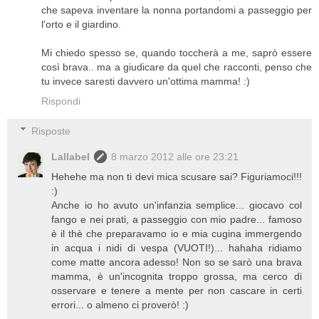
che sapeva inventare la nonna portandomi a passeggio per
l'orto e il giardino.
Mi chiedo spesso se, quando toccherà a me, saprò essere
così brava.. ma a giudicare da quel che racconti, penso che
tu invece saresti davvero un'ottima mamma! :)
Rispondi
Risposte
Lallabel
8 marzo 2012 alle ore 23:21
Hehehe ma non ti devi mica scusare sai? Figuriamoci!!!
:)
Anche io ho avuto un'infanzia semplice... giocavo col
fango e nei prati, a passeggio con mio padre... famoso
è il thè che preparavamo io e mia cugina immergendo
in acqua i nidi di vespa (VUOTI!)... hahaha ridiamo
come matte ancora adesso! Non so se sarò una brava
mamma, è un'incognita troppo grossa, ma cerco di
osservare e tenere a mente per non cascare in certi
errori... o almeno ci proverò! :)