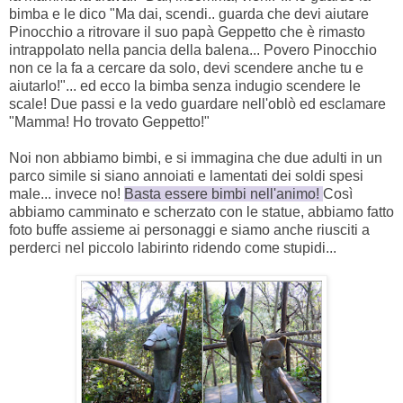
bimba e le dico "Ma dai, scendi.. guarda che devi aiutare
Pinocchio a ritrovare il suo papà Geppetto che è rimasto
intrappolato nella pancia della balena... Povero Pinocchio
non ce la fa a cercare da solo, devi scendere anche tu e
aiutarlo!"... ed ecco la bimba senza indugio scendere le
scale! Due passi e la vedo guardare nell'oblò ed esclamare
"Mamma! Ho trovato Geppetto!"
Noi non abbiamo bimbi, e si immagina che due adulti in un
parco simile si siano annoiati e lamentati dei soldi spesi
male... invece no!
Basta essere bimbi nell'animo!
Così
abbiamo camminato e scherzato con le statue, abbiamo fatto
foto buffe assieme ai personaggi e siamo anche riusciti a
perderci nel piccolo labirinto ridendo come stupidi...