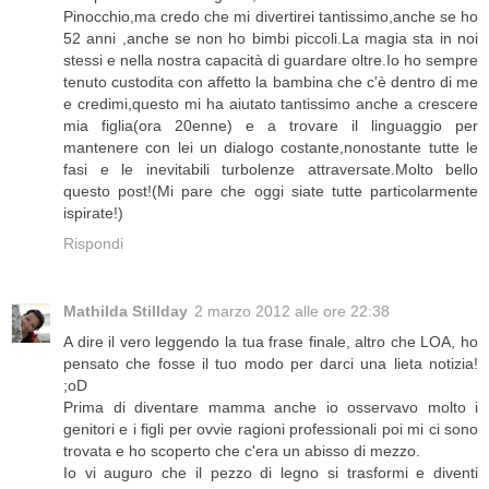
Pinocchio,ma credo che mi divertirei tantissimo,anche se ho
52 anni ,anche se non ho bimbi piccoli.La magia sta in noi
stessi e nella nostra capacità di guardare oltre.Io ho sempre
tenuto custodita con affetto la bambina che c'è dentro di me
e credimi,questo mi ha aiutato tantissimo anche a crescere
mia figlia(ora 20enne) e a trovare il linguaggio per
mantenere con lei un dialogo costante,nonostante tutte le
fasi e le inevitabili turbolenze attraversate.Molto bello
questo post!(Mi pare che oggi siate tutte particolarmente
ispirate!)
Rispondi
Mathilda Stillday
2 marzo 2012 alle ore 22:38
A dire il vero leggendo la tua frase finale, altro che LOA, ho
pensato che fosse il tuo modo per darci una lieta notizia!
;oD
Prima di diventare mamma anche io osservavo molto i
genitori e i figli per ovvie ragioni professionali poi mi ci sono
trovata e ho scoperto che c'era un abisso di mezzo.
Io vi auguro che il pezzo di legno si trasformi e diventi