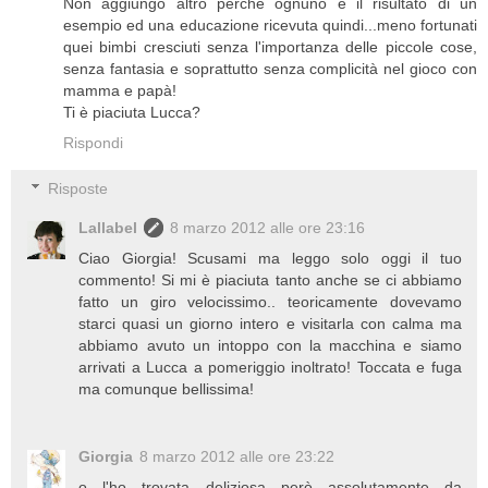
Non aggiungo altro perchè ognuno è il risultato di un
esempio ed una educazione ricevuta quindi...meno fortunati
quei bimbi cresciuti senza l'importanza delle piccole cose,
senza fantasia e soprattutto senza complicità nel gioco con
mamma e papà!
Ti è piaciuta Lucca?
Rispondi
Risposte
Lallabel
8 marzo 2012 alle ore 23:16
Ciao Giorgia! Scusami ma leggo solo oggi il tuo
commento! Si mi è piaciuta tanto anche se ci abbiamo
fatto un giro velocissimo.. teoricamente dovevamo
starci quasi un giorno intero e visitarla con calma ma
abbiamo avuto un intoppo con la macchina e siamo
arrivati a Lucca a pomeriggio inoltrato! Toccata e fuga
ma comunque bellissima!
Giorgia
8 marzo 2012 alle ore 23:22
o l'ho trovata deliziosa però assolutamente da