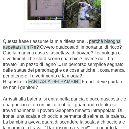
Questa frase riassume la mia riflessione...
perchè bisogna
aspettarsi un Re?
Ovvero qualcosa di importante, di ricco?
Quella mamma cosa si aspettava di trovare? Tecnologia e
divertimenti che stordiscono i bambini? Invece no... ha
trovato "un pezzo di legno"... un percorso semplice segnato
dalle statue dei personaggi e da cose antiche... cosa manca
per ottenere il divertimento e la magia?
Risposta: la
FANTASIA DEI BAMBINI!
E chi li deve guidare
se non i genitori?
Arrivati alla balena, si entra nella pancia e poco nascosta c'è
una porticina con un piccolo oblò... guardando dentro si
trova finalmente il povero Geppetto rimasto intrappolato! Di
fronte, una scala a chiocciola permette di salire sulla balena.
La bambina aveva paura di scendere la scala a chiocciola e
la mamma la tirava.. "Dai, insomma, vieni!"... Io guardo la