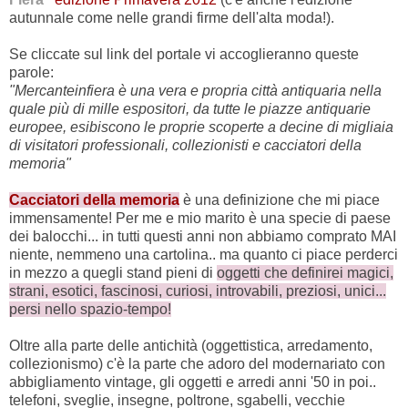
autunnale come nelle grandi firme dell'alta moda!).
Se cliccate sul link del portale vi accoglieranno queste
parole:
"Mercanteinfiera è una vera e propria città antiquaria nella
quale più di mille espositori, da tutte le piazze antiquarie
europee, esibiscono le proprie scoperte a decine di migliaia
di visitatori professionali, collezionisti e cacciatori della
memoria"
Cacciatori della memoria
è una definizione che mi piace
immensamente! Per me e mio marito è una specie di paese
dei balocchi... in tutti questi anni non abbiamo comprato MAI
niente, nemmeno una cartolina.. ma quanto ci piace perderci
in mezzo a quegli stand pieni di
oggetti che definirei magici,
strani, esotici, fascinosi, curiosi, introvabili, preziosi, unici...
persi nello spazio-tempo!
Oltre alla parte delle antichità (oggettistica, arredamento,
collezionismo) c'è la parte che adoro del modernariato con
abbigliamento vintage, gli oggetti e arredi anni '50 in poi..
telefoni, sveglie, insegne, poltrone, sgabelli, vecchie