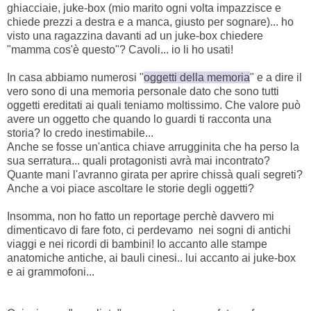
ghiacciaie, juke-box (mio marito ogni volta impazzisce e
chiede prezzi a destra e a manca, giusto per sognare)... ho
visto una ragazzina davanti ad un juke-box chiedere
"mamma cos'è questo"? Cavoli... io li ho usati!
In casa abbiamo numerosi "
oggetti della memoria
" e a dire il
vero sono di una memoria personale dato che sono tutti
oggetti ereditati ai quali teniamo moltissimo. Che valore può
avere un oggetto che quando lo guardi ti racconta una
storia? Io credo inestimabile...
Anche se fosse un'antica chiave arrugginita che ha perso la
sua serratura... quali protagonisti avrà mai incontrato?
Quante mani l'avranno girata per aprire chissà quali segreti?
Anche a voi piace ascoltare le storie degli oggetti?
Insomma, non ho fatto un reportage perchè davvero mi
dimenticavo di fare foto, ci perdevamo nei sogni di antichi
viaggi e nei ricordi di bambini! Io accanto alle stampe
anatomiche antiche, ai bauli cinesi.. lui accanto ai juke-box
e ai grammofoni...