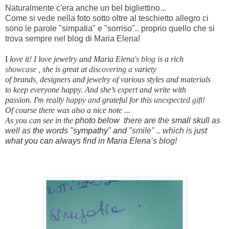
Naturalmente c'era anche un bel bigliettino...
Come si vede nella foto sotto oltre al teschietto allegro ci
sono le parole "simpatia" e "sorriso".. proprio quello che si
trova sempre nel blog di Maria Elena!
I
love it
!
I love
jewelry and
Maria
Elena
's blog
is a rich
showcase
,
she is
great at
discovering a
variety
of
brands
,
designers
and jewelry
of various
styles
and materials
to
keep everyone happy
.
And
she’s
expert
and write
with
passion
.
I'm really
happy and
grateful for this
unexpected gift!
Of course
there was
also a nice
note
...
As you can see in the
photo below
there
are
the
small skull
as
well as
the words
"sympathy
"
and "
smile"
..
which is
just
what
you can
always
find in
Maria
Elena
’s blog!