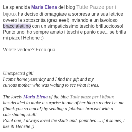
Tutte Pazze per i
La splendida
Maria Elena
del blog
bijoux
ha deciso di omaggiare a sorpresa una sua lettrice
ovvero la sottoscritta (grazieee!) inviandole un favoloso
braccialettino
con un simpaticissimo teschio brilluccicoso!
Punto uno, ho sempre amato i teschi e punto due... se brilla
mi piace! Hehehe ;)
Volete vedere? Ecco qua...
Unexpected gift
!
I come home
yesterday and
I find the
gift
and my
curious
mother
who was waiting
to see
what it was.
The lovely
Maria
Elena
of the
blog
Tutte pazze per i bijoux
has
decided to make a
surprise to one of her blog’s reader
i.e. me
(
thank you so much!)
by sending
a fabulous bracelet
with
a
cute
shining
skull
!
Point one
,
I
always loved
the skulls and
point
two
...
if it shines, I
like it!
Hehehe ;)