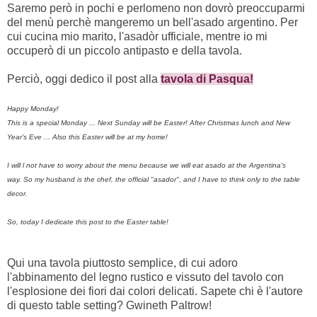
Saremo però in pochi e perlomeno non dovrò preoccuparmi
del menù perchè mangeremo un bell'asado argentino. Per
cui cucina mio marito, l'asadòr ufficiale, mentre io mi
occuperò di un piccolo antipasto e della tavola.
Perciò, oggi dedico il post alla
tavola di Pasqua!
Happy Monday
!
This
is a
special
Monday
...
Next Sunday
will be
Easter
!
After
Christmas lunch
and New
Year's Eve
...
Also
this Easter
will be at
my home
!
I will l not have to
worry about the
menu
because
we will eat
asado
at the
Argentina's
way
.
So
my husband
is the chef
,
the
official
"
asador"
,
and I have to think only to the table
decor
.
So
, today
I dedicate this
post
to the
Easter table
!
Qui una tavola piuttosto semplice, di cui adoro
l'abbinamento del legno rustico e vissuto del tavolo con
l'esplosione dei fiori dai colori delicati. Sapete chi è l'autore
di questo table setting? Gwineth Paltrow!