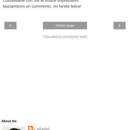
Condividete con me le vostre impressioni
lasciandomi un commento, mi farete felice!
‹
›
Home page
Visualizza versione web
About me
Lallabel