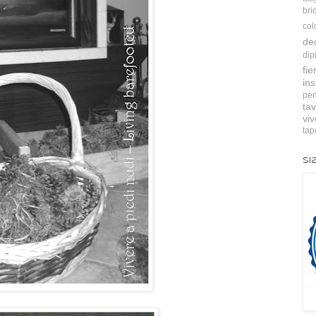
bri
col
de
dip
fie
ins
pen
tav
vi
tap
Si