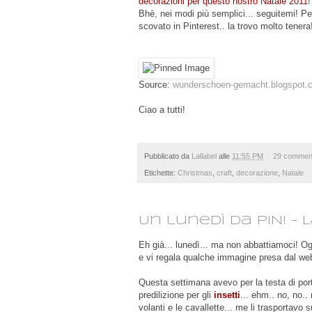
decorazioni per questo nostro Natale 2011
Bhè, nei modi più semplici... seguitemi! Pe
scovato in Pinterest.. la trovo molto tener
Source:
wunderschoen-gemacht.blogspot.
Ciao a tutti!
Pubblicato da
Lallabel
alle
11:55 PM
29 commen
Etichette:
Christmas
,
craft
,
decorazione
,
Natale
Un lunedì da PIN! - L
Eh già... lunedì... ma non abbattiamoci! Ogg
e vi regala qualche immagine presa dal web
Questa settimana avevo per la testa di port
predilizione per gli
insetti
... ehm.. no, no..
volanti e le cavallette... me li trasportavo