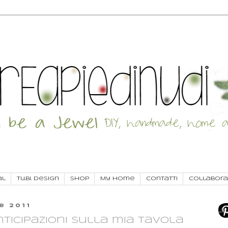
al
Tu.Bi. Design
SHOP
My Home
Contatti
Collabora
e 2011
nticipazioni sulla mia tavola