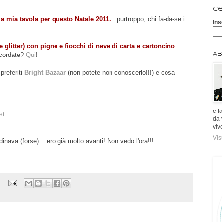
Ce
la mia tavola per questo Natale 2011.
.. purtroppo, chi fa-da-se i
Ins
e glitter) con pigne e fiocchi di neve di carta e cartoncino
ricordate?
Qui
!
Ab
preferiti
Bright Bazaar
(non potete non conoscerlo!!!) e cosa
e f
st
da 
viv
Vis
nava (forse)... ero già molto avanti! Non vedo l'ora!!!
: