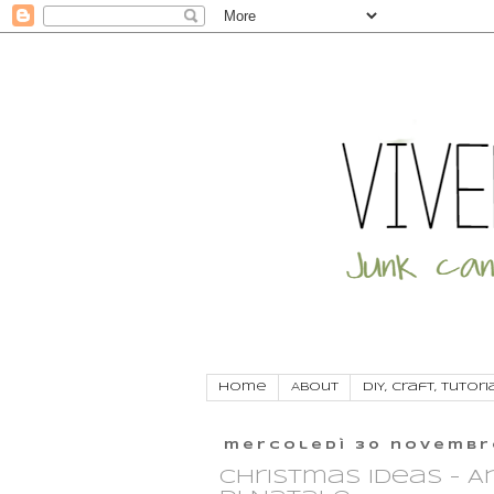
Home
About
DIY, craft, tutori
mercoledì 30 novembr
Christmas ideas - A