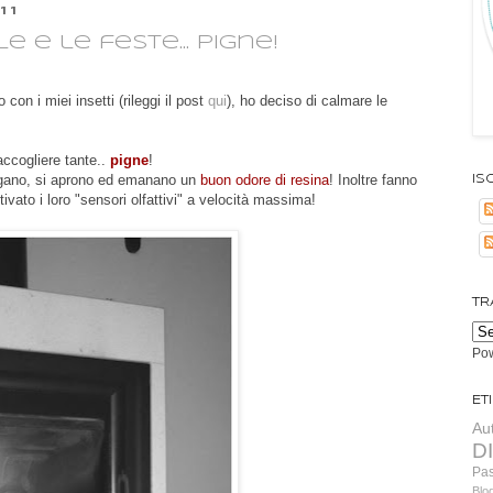
11
 e le feste... pigne!
con i miei insetti (rileggi il post
qui
), ho deciso di calmare le
ccogliere tante..
pigne
!
ugano, si aprono ed emanano un
buon odore di resina
! Inoltre fanno
Isc
ivato i loro "sensori olfattivi" a velocità massima!
TR
Po
Et
Au
D
Pa
Blo