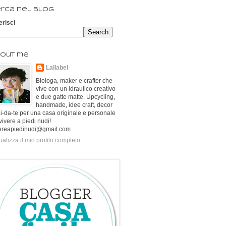
rca nel blog
erisci
out me
Lallabel
Biologa, maker e crafter che
vive con un idraulico creativo
e due gatte matte. Upcycling,
handmade, idee craft, decor
ai-da-te per una casa originale e personale
vivere a piedi nudi!
ereapiedinudi@gmail.com
ualizza il mio profilo completo