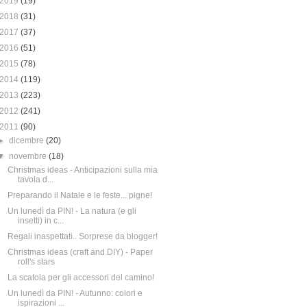
2019
(19)
2018
(31)
2017
(37)
2016
(51)
2015
(78)
2014
(119)
2013
(223)
2012
(241)
2011
(90)
►
dicembre
(20)
▼
novembre
(18)
Christmas ideas - Anticipazioni sulla mia
tavola d...
Preparando il Natale e le feste... pigne!
Un lunedì da PIN! - La natura (e gli
insetti) in c...
Regali inaspettati.. Sorprese da blogger!
Christmas ideas (craft and DIY) - Paper
roll's stars
La scatola per gli accessori del camino!
Un lunedì da PIN! - Autunno: colori e
ispirazioni ...