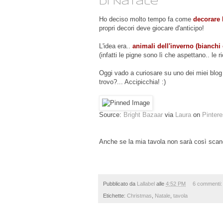
di Natale
Ho deciso molto tempo fa come
decorare 
propri decori deve giocare d'anticipo!
L'idea era..
animali dell'inverno (bianchi 
(infatti le pigne sono lì che aspettano.. le 
Oggi vado a curiosare su uno dei miei blog 
trovo?... Accipicchia! :)
Source:
Bright Bazaar
via
Laura
on
Pintere
Anche se la mia tavola non sarà così scandi
Pubblicato da
Lallabel
alle
4:52 PM
6 commenti
Etichette:
Christmas
,
Natale
,
tavola