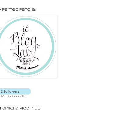
 partecipato a:
i amici a piedi nudi