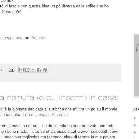
! Come?
rò vi lascio con questa idea un pò diversa dalle solite che ho
a!
Sooo cute
!
com
via
Laura
on
Pinterest
ti:
a natura (e gli insetti) in casa!
i è la giornata dedicata alla rubrica che mi tira un pò su il morale
Ar
 e raccolta nella
mia pagina Pinterest
.
►
►
are in casa la natura... fin da piccola ho sempre avuto una forte
 non sono matta! Tutto vero! Da piccola catturavo i cosiddetti cervi
►
 sul braccio orgogliosissima facendo urlare di terrore la mia povera