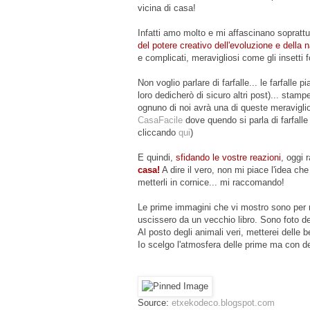
vicina di casa!
Infatti amo molto e mi affascinano soprattu
del potere creativo dell'evoluzione e della n
e complicati, meravigliosi come gli insetti fo
Non voglio parlare di farfalle... le farfalle
loro dedicherò di sicuro altri post)... stampe
ognuno di noi avrà una di queste meravigli
CasaFacile
dove quendo si parla di farfalle
cliccando
qui
)
E quindi,
sfidando le vostre reazioni
, oggi
casa!
A dire il vero, non mi piace l'idea che
metterli in cornice... mi raccomando!
Le prime immagini che vi mostro sono per m
uscissero da un vecchio libro. Sono foto d
Al posto degli animali veri, metterei delle 
Io scelgo l'atmosfera delle prime ma con de
Source:
etxekodeco.blogspot.com