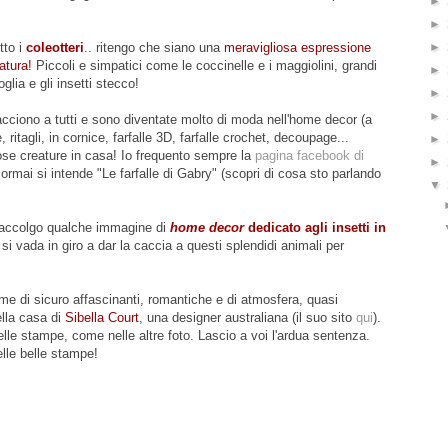
►
►
►
tto i
coleotteri
.. ritengo che siano una
meravigliosa espressione
atura!
Piccoli e simpatici come le coccinelle e i maggiolini, grandi
►
glia e gli insetti stecco!
►
►
 piacciono a tutti e sono diventate molto di moda nell'home decor (a
, ritagli, in cornice, farfalle 3D, farfalle crochet, decoupage...
►
ose creature in casa! Io frequento sempre la
pagina facebook di
►
 ormai si intende "Le farfalle di Gabry" (scopri di cosa sto parlando
▼
 raccolgo qualche immagine di
home decor
dedicato agli insetti in
 si vada in giro a dar la caccia a questi splendidi animali per
e di sicuro affascinanti, romantiche e di atmosfera, quasi
ella casa di
Sibella Court
, una designer australiana (il suo sito
qui
).
belle stampe, come nelle altre foto. Lascio a voi l'ardua sentenza.
lle belle stampe!