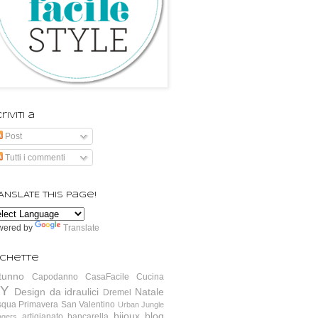
riviti a
Post
Tutti i commenti
ANSLATE this page!
wered by
Translate
ichette
tunno
Capodanno
CasaFacile
Cucina
IY
Design da idraulici
Natale
Dremel
squa
Primavera
San Valentino
Urban Jungle
bijoux
blog
artigianato
bancarella
ggers