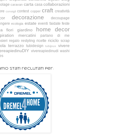
carta
collaborazioni
colage
casa
caravan
craft
ore
contest
creatività
copper
consigli
decorazione
cor
decoupage
estate
ingere
eventi
faidate
feste
ecologia
home decor
ra
fiori
giardino
piration
mercatini
parlano di me
riciclo
sieri
regalo
restyling
ricette
scrap
ola
terrazzo
vivere
tubidesign
tubijoux
vereapiedinuDIY
vivereapiedinudi
washi
es
amo stati reclutati per: