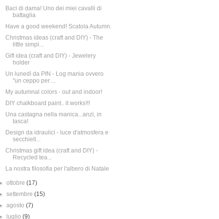
Baci di dama! Uno dei miei cavalli di
battaglia
Have a good weekend! Scatola Autumn.
Christmas ideas (craft and DIY) - The
little simpl...
Gift idea (craft and DIY) - Jewelery
holder
Un lunedì da PIN - Log mania ovvero
"un ceppo per ...
My autumnal colors - out and indoor!
DIY chalkboard paint.. it works!!!
Una castagna nella manica...anzi, in
tasca!
Design da idraulici - luce d'atmosfera e
secchiell...
Christmas gift idea (craft and DIY) -
Recycled tea...
La nostra filosofia per l'albero di Natale
►
ottobre
(17)
►
settembre
(15)
►
agosto
(7)
►
luglio
(9)