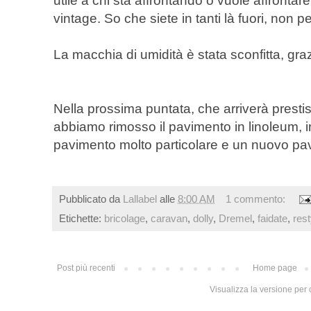
utile a chi sta affrontando o vuole affrontare
vintage. So che siete in tanti là fuori, non 
La macchia di umidità è stata sconfitta, graz
Nella prossima puntata, che arriverà prest
abbiamo rimosso il pavimento in linoleum, 
pavimento molto particolare e un nuovo pa
Pubblicato da
Lallabel
alle
8:00 AM
1 commento:
Etichette:
bricolage
,
caravan
,
dolly
,
Dremel
,
faidate
,
rest
Post più recenti
Home page
Visualizza la versione per c