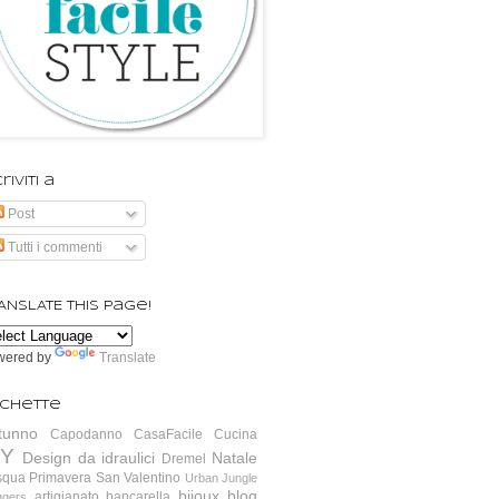
riviti a
Post
Tutti i commenti
ANSLATE this page!
wered by
Translate
ichette
tunno
Capodanno
CasaFacile
Cucina
IY
Design da idraulici
Natale
Dremel
squa
Primavera
San Valentino
Urban Jungle
bijoux
blog
artigianato
bancarella
ggers