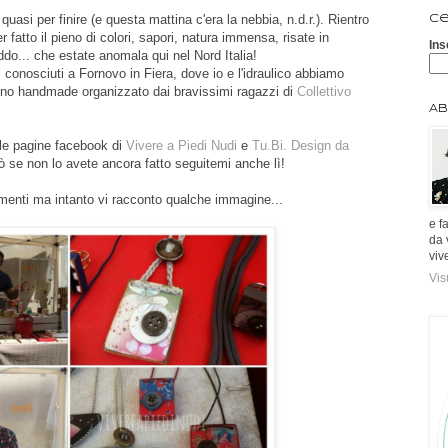
uasi per finire (e questa mattina c'era la nebbia, n.d.r.). Rientro
Ce
er fatto il pieno di colori, sapori, natura immensa, risate in
Ins
do... che estate anomala qui nel Nord Italia!
 conosciuti a Fornovo in Fiera, dove io e l'idraulico abbiamo
tino handmade organizzato dai bravissimi ragazzi di
Collettivo
Ab
 le pagine facebook di
Vivere a Piedi Nudi
e
Tu.Bi. Design da
ò se non lo avete ancora fatto seguitemi anche lì!
enti ma intanto vi racconto qualche immagine...
e f
da 
viv
Vis