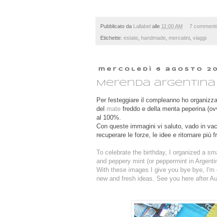
Pubblicato da
Lallabel
alle
11:00 AM
7 commenti
Etichette:
estate
,
handmade
,
mercatini
,
viaggi
mercoledì 6 agosto 2
Merenda argentina 
Per festeggiare il compleanno ho organizza
del
mate
freddo e della menta peperina (ov
al 100%.
Con queste immagini vi saluto, vado in va
recuperare le forze, le idee e ritornare pi
To
celebrate the birthday
, I organized
a sma
and
peppery
mint
(
or
peppermint
in
Argenti
With these images
I give you bye bye
,
I'm
new and fresh
ideas
.
See you
here
after
Au