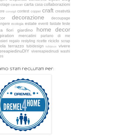
carta
collaborazioni
colage
casa
caravan
craft
ore
contest
creatività
copper
consigli
decorazione
cor
decoupage
estate
ingere
eventi
faidate
feste
ecologia
home decor
ra
fiori
giardino
piration
mercatini
parlano di me
riciclo
sieri
regalo
restyling
ricette
scrap
ola
terrazzo
vivere
tubidesign
tubijoux
vereapiedinuDIY
vivereapiedinudi
washi
es
amo stati reclutati per: