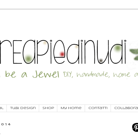
al
Tu.Bi. Design
SHOP
My Home
Contatti
Collabora
2014
4