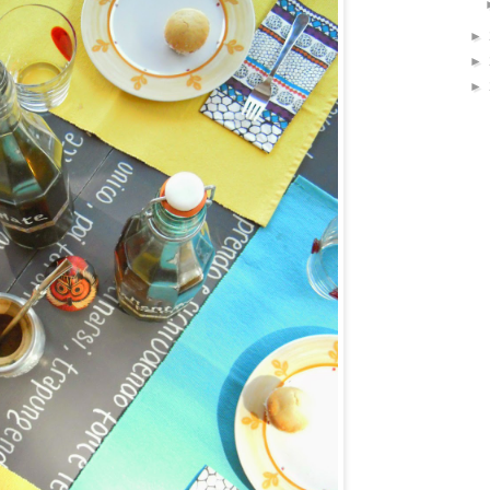
►
►
►