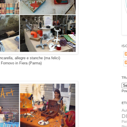
Isc
arella, allegre e stanche (ma felici)
 Fornovo in Fiera (Parma)
TR
Po
Et
Au
D
Pa
Blo