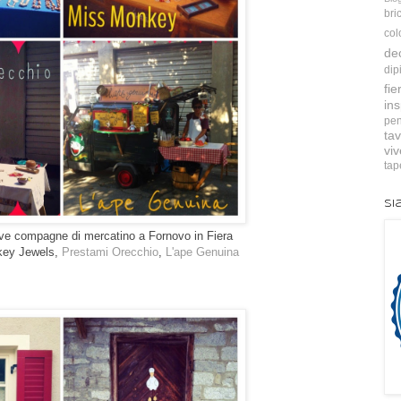
bri
col
de
dip
fie
ins
pen
tav
vi
tap
Si
ve compagne di mercatino a Fornovo in Fiera
key Jewels,
Prestami Orecchio
,
L'ape Genuina