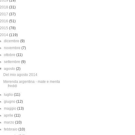
2019
(19)
2018
(31)
2017
(37)
2016
(51)
2015
(78)
2014
(119)
►
dicembre
(9)
►
novembre
(7)
►
ottobre
(11)
►
settembre
(9)
▼
agosto
(2)
Del mio agosto 2014
Merenda argentina - mate e menta
freddi
►
luglio
(11)
►
giugno
(12)
►
maggio
(13)
►
aprile
(11)
►
marzo
(10)
►
febbraio
(10)