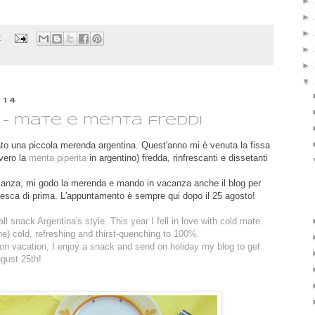
►
►
►
:
►
►
▼
014
- mate e menta freddi
to una piccola merenda argentina. Quest'anno mi è venuta la fissa
vero la
menta piperita
in argentino) fredda, rinfrescanti e dissetanti
canza, mi godo la merenda e mando in vacanza anche il blog per
ù fresca di prima. L'appuntamento è sempre qui dopo il 25 agosto!
ll
snack
Argentina's style.
This year
I fell in love with cold
mate
ne
)
cold
, refreshing and
thirst-quenching
to 100%.
 on vacation
, I enjoy
a snack
and
send on
holiday
my
blog
to get
gust 25th
!