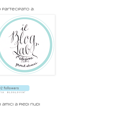
 partecipato a:
i amici a piedi nudi