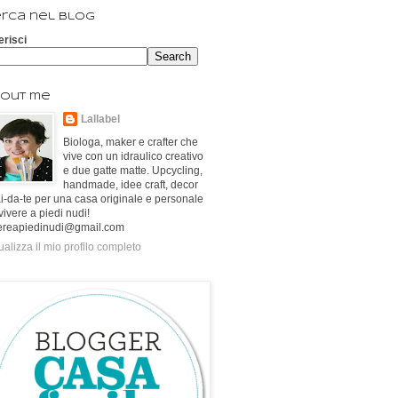
rca nel blog
erisci
out me
Lallabel
Biologa, maker e crafter che
vive con un idraulico creativo
e due gatte matte. Upcycling,
handmade, idee craft, decor
ai-da-te per una casa originale e personale
vivere a piedi nudi!
ereapiedinudi@gmail.com
ualizza il mio profilo completo