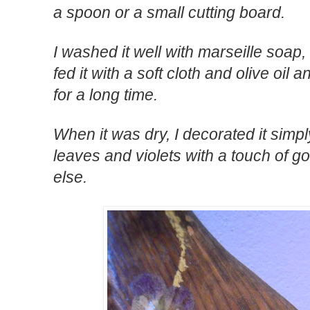
a
spoon
or a small
cutting board
.
I
washed
it
well with
marseille
soap
,
fed
it
with a
soft cloth
and olive oil
a
for
a long time
.
When
it was
dry,
I
decorated it simpl
leaves
and
violets with a
touch of
go
else
.