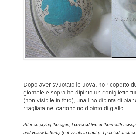
Dopo aver svuotato le uova, ho ricoperto d
giornale e sopra ho dipinto un coniglietto tu
(non visibile in foto), una l'ho dipinta di bian
ritagliata nel cartoncino dipinto di giallo.
After emptying
the eggs
,
I covered
two
of them with
newsp
and
yellow butterfly
(not visible
in photo).
I
painted another