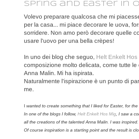
Spring and Easter in
Volevo preparare qualcosa che mi piacesse
per la casa... mi piace decorare le uova, f
sorridere. Non amo però decorare quelle cot
usare l'uovo per una bella crèpes!
In uno dei blog che seguo,
Helt Enkelt Hos
composizione molto delicata, come tutte le 
Anna Malin. Mi ha ispirata.
Naturalmente l'ispirazione è un punto di part
me.
I
wanted to
create something that
I liked
for Easter
,
for the
In
one of the blogs
I follow,
Helt Enkelt Hos Mig
,
I saw a
co
all
the
creations
of the
talented
Anna
Malin
.
I was
inspired
.
Of course
inspiration is a
starting point
and the result
is cl