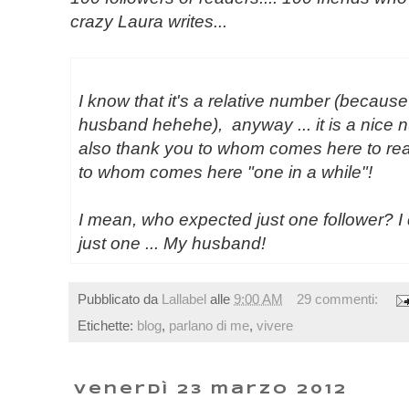
crazy Laura writes
...
I know that
it'
s a
relative number
(because
husband
hehehe
),
anyway ...
it
is a nice
also thank you to whom comes here to read 
to whom comes here "one in a while"!
I mean, who
expected
just
one follower?
I
just
one
...
My
husband!
Pubblicato da
Lallabel
alle
9:00 AM
29 commenti:
Etichette:
blog
,
parlano di me
,
vivere
venerdì 23 marzo 2012