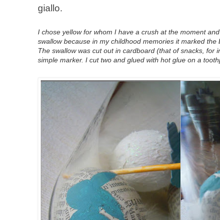
giallo.
I chose
yellow for
whom I have
a crush
at the moment and
swallow
because
in my
childhood memories
it
marked the
The swallow
was
cut out in
cardboard
(
that of
snacks
,
for 
simple
marker
.
I cut
two and
glued
with hot glue
on
a
tooth