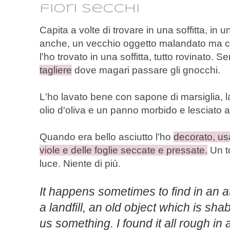
fiori secchi
Capita a volte di trovare in una soffitta, in 
anche, un vecchio oggetto malandato ma che
l'ho trovato in una soffitta, tutto rovinato.
tagliere
dove magari passare gli gnocchi.
L'ho lavato bene con sapone di marsiglia, l
olio d'oliva e un panno morbido e lesciato a
Quando era bello asciutto l'ho
decorato, u
viole e delle foglie seccate e pressate.
Un to
luce. Niente di più.
I
t
happens
sometimes
to find in
an at
a landfill
,
an old object which is
shab
us
something
.
I found it all rough
in 