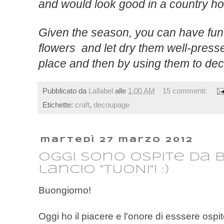
and
would look good
in a
country h
Given the
season,
you can have fun
flowers and let dry them
well-
press
place
and
then by using them to dec
Pubblicato da
Lallabel
alle
1:00 AM
15 commenti:
Etichette:
craft
,
decoupage
martedì 27 marzo 2012
Oggi sono ospite da 
lancio "TUONI"! :)
Buongiorno!
Oggi ho il piacere e l'onore di esssere ospi