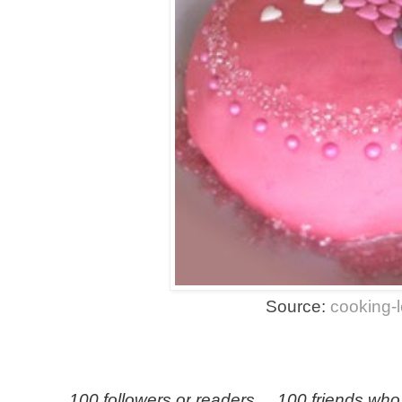
Source:
cooking-
100
followers
or
readers
....
100
friends who