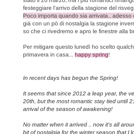
stato il 20 marzo, ma i più romantici rimang
festeggiare l'arrivo della stagione del risvegl
Poco importa quando sia arrivata.. adesso è 
già con un pò di nostalgia la stagione inve
so che ci rivedremo e apro le finestre alla b
Per mitigare questo lunedì ho scelto qualche
primavera in casa...
happy spring
!
In recent days
has
begun
the
Spring
!
It seems
that since
2012
a leap year
,
the v
20th
,
but the
most romantic
stay tied
until 
arrival
of the season
of awakening
!
No matter
when
it arrived
..
now
it'
s all aro
bit of
nostalgia for
the winter season
that I 