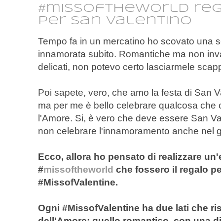
#missoftheworld reg
per San Valentino
Tempo fa in un mercatino ho scovato una ser
innamorata subito. Romantiche ma non invad
delicati, non potevo certo lasciarmele scap
Poi sapete, vero, che amo la festa di San Val
ma per me è bello celebrare qualcosa che 
l'Amore. Si, è vero che deve essere San V
non celebrare l'innamoramento anche nel g
Ecco, allora ho pensato di realizzare un'e
#
missoftheworld
che fossero il regalo pe
#MissofValentine.
Ogni #MissofValentine ha due lati che r
dell'Amore: quello romantico, con una di