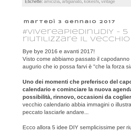
Etichette:
amicizia
,
artigianato
,
kokeshi
,
vintage
martedì 3 gennaio 2017
#vivereapiedinuDIY - 5
riutilizzare il vecchi
Bye bye 2016 e avanti 2017!
Visto come abbiamo passato il capodanno io e
augurio che io possa farvi è "che la forza si
Uno dei momenti che preferisco del ca
calendario e cominciare la nuova agenda
possibilità, rinnovo, occasioni da coglier
vecchio calendario abbia immagini o illustr
peccato lasciarle andare...
Ecco allora 5 idee DIY semplicissime per riuti