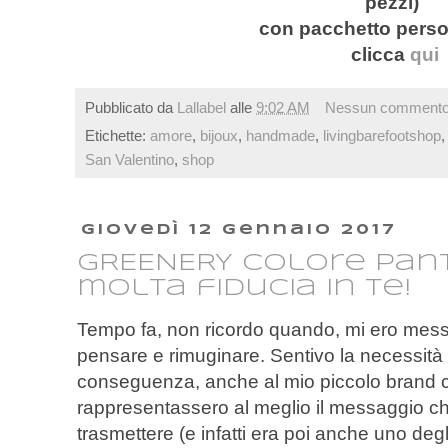
pezzi)
con pacchetto perso
clicca
qui
Pubblicato da
Lallabel
alle
9:02 AM
Nessun comment
Etichette:
amore
,
bijoux
,
handmade
,
livingbarefootshop
San Valentino
,
shop
giovedì 12 gennaio 2017
GREENERY colore Pant
molta fiducia in te!
Tempo fa, non ricordo quando, mi ero mess
pensare e rimuginare. Sentivo la necessità di
conseguenza, anche al mio piccolo brand cr
rappresentassero al meglio il messaggio c
trasmettere (e infatti era poi anche uno degl