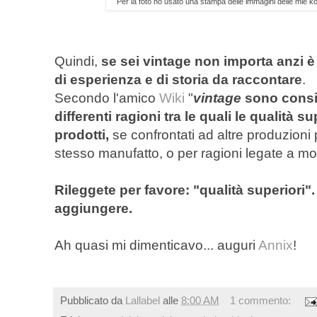
Per la foto ho usato una stampa delle immagini delle mie 
Quindi,
se sei vintage non importa anzi 
di esperienza e di storia da raccontare
.
Secondo l'amico
Wiki
"
vintage
sono consid
differenti ragioni tra le quali le qualità s
prodotti,
se confrontati ad altre produzioni
stesso
manufatto
, o per ragioni legate a mo
Rileggete per favore: "qualità superiori".
aggiungere.
Ah quasi mi dimenticavo... auguri
Annix
!
Pubblicato da
Lallabel
alle
8:00 AM
1 commento: