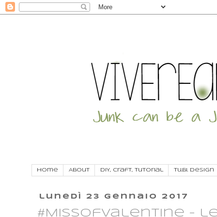
Home
About
DIY, craft, tutorial
Tu.Bi. Design
lunedì 23 gennaio 2017
#MissofValentine - l