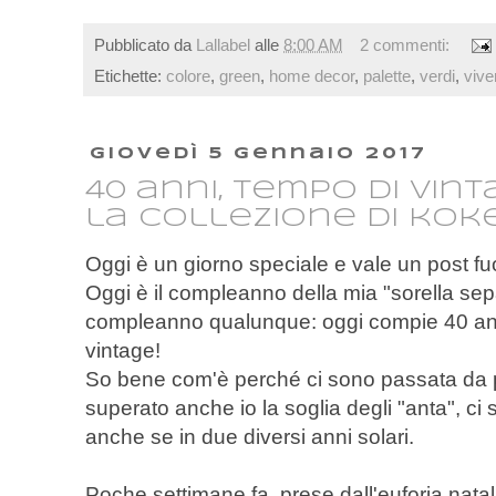
Pubblicato da
Lallabel
alle
8:00 AM
2 commenti:
Etichette:
colore
,
green
,
home decor
,
palette
,
verdi
,
vive
giovedì 5 gennaio 2017
40 anni, tempo di vint
la collezione di koke
Oggi è un giorno speciale e vale un post fuo
Oggi è il compleanno della mia "sorella sep
compleanno qualunque: oggi compie 40 anni
vintage!
So bene com'è perché ci sono passata da p
superato anche io la soglia degli "anta", c
anche se in due diversi anni solari.
Poche settimane fa, prese dall'euforia nataliz