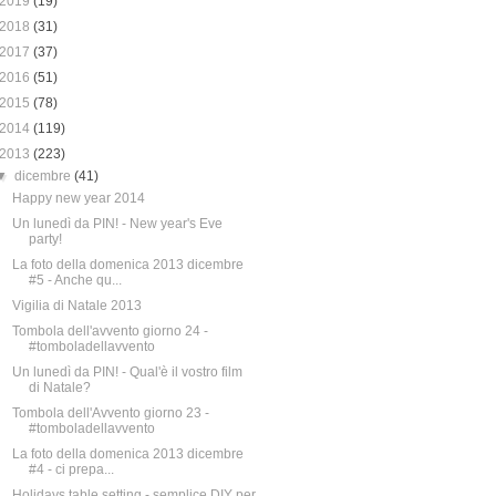
2019
(19)
2018
(31)
2017
(37)
2016
(51)
2015
(78)
2014
(119)
2013
(223)
▼
dicembre
(41)
Happy new year 2014
Un lunedì da PIN! - New year's Eve
party!
La foto della domenica 2013 dicembre
#5 - Anche qu...
Vigilia di Natale 2013
Tombola dell'avvento giorno 24 -
#tomboladellavvento
Un lunedì da PIN! - Qual'è il vostro film
di Natale?
Tombola dell'Avvento giorno 23 -
#tomboladellavvento
La foto della domenica 2013 dicembre
#4 - ci prepa...
Holidays table setting - semplice DIY per