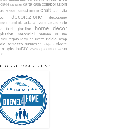
carta
collaborazioni
colage
casa
caravan
craft
ore
contest
creatività
copper
consigli
decorazione
cor
decoupage
estate
ingere
eventi
faidate
feste
ecologia
home decor
ra
fiori
giardino
piration
mercatini
parlano di me
riciclo
sieri
regalo
restyling
ricette
scrap
ola
terrazzo
vivere
tubidesign
tubijoux
vereapiedinuDIY
vivereapiedinudi
washi
es
amo stati reclutati per: