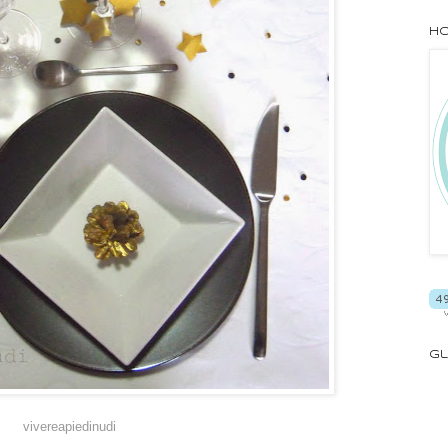
Ho
Gl
vivereapiedinudi