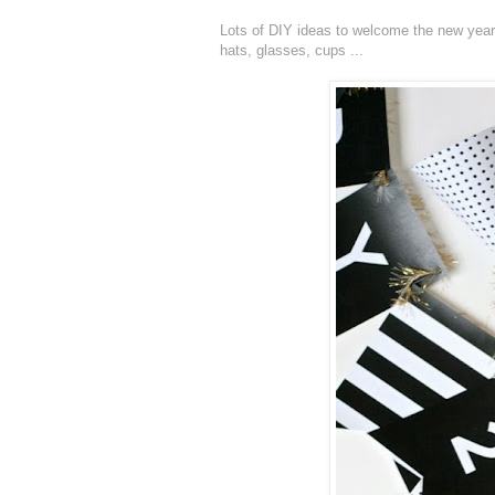
Lots of DIY ideas to welcome the new year i
hats, glasses, cups ...