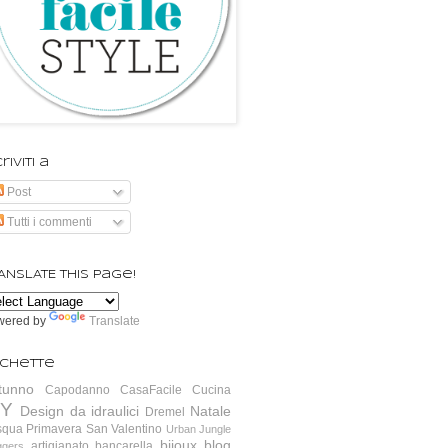
riviti a
Post
Tutti i commenti
ANSLATE this page!
wered by
Translate
ichette
tunno
Capodanno
CasaFacile
Cucina
IY
Design da idraulici
Natale
Dremel
squa
Primavera
San Valentino
Urban Jungle
bijoux
blog
artigianato
bancarella
ggers