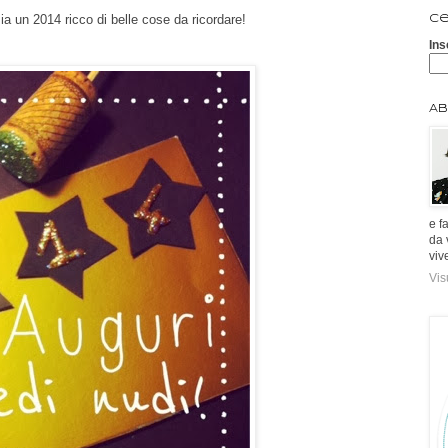
sia un 2014 ricco di belle cose da ricordare!
Ce
Ins
Ab
e f
da 
viv
Vis