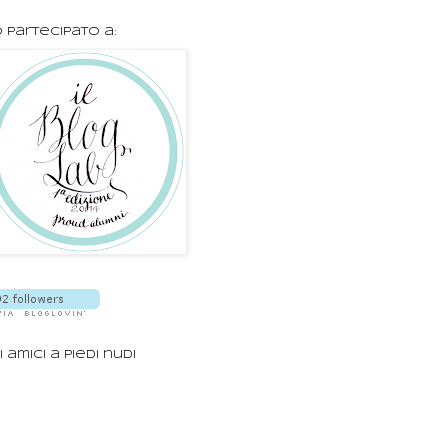
 partecipato a:
i amici a piedi nudi