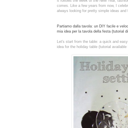
It follows the week of the New Year, fashion
comes. Like a few years from now, I celebr
always looking for
pretty simple
ideas and 
Partiamo dalla tavola: un DIY facile e veloc
mia idea per la tavola della festa (tutorial d
Let's start from the table: a quick and eas
idea for the holiday table (tutorial availabl