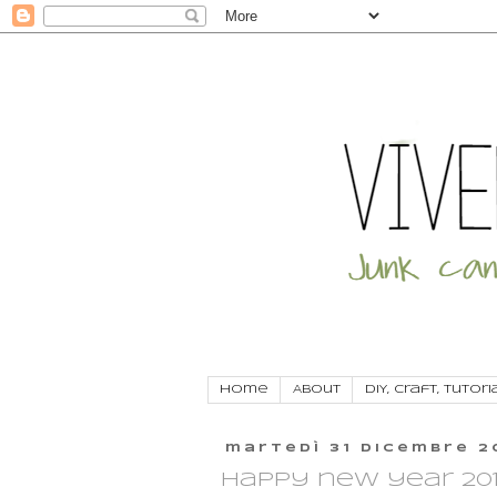
Home
About
DIY, craft, tutori
martedì 31 dicembre 2
Happy new year 20