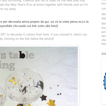
 and fun-loving, cheerful and full of hope for the new year that
bri
ate the New Year's Eve at home together with friends and so I'm
for my party.
col
de
dip
e per decorarla arriva proprio da qui, se ve la siete persa ecco la
fie
isponibile cliccando sul link sotto alla foto)!
ins
pen
y DIY to decorate it comes from here, if you missed it, here's my
tav
e by clicking on the link below the photo)!
vi
tap
Si