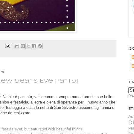
Isc
13
New year's Eve party!
TR
Po
el Natale è passata, veloce come sempre ma satura di cose belle.
hion e festaiola, allegra e piena di speranza per il nuovo anno che
te, festeggio a casa la notte di San Silvestro assieme agli amici e
Et
rine da realizzare.
Au
D
Pa
fast as ever, but saturated with beautiful things.
Blo