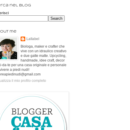
rca nel blog
erisci
out me
Lallabel
Biologa, maker e crafter che
vive con un idraulico creativo
e due gatte matte. Upcycling,
handmade, idee craft, decor
ai-da-te per una casa originale e personale
vivere a piedi nudi!
ereapiedinudi@gmail.com
ualizza il mio profilo completo