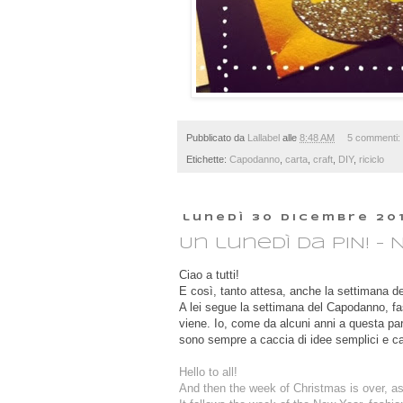
Pubblicato da
Lallabel
alle
8:48 AM
5 commenti:
Etichette:
Capodanno
,
carta
,
craft
,
DIY
,
riciclo
lunedì 30 dicembre 20
Un lunedì da PIN! - 
Ciao a tutti!
E così, tanto attesa, anche la settimana d
A lei segue la settimana del Capodanno, fas
viene. Io, come da alcuni anni a questa par
sono sempre a caccia di idee semplici e ca
Hello to all!
And then the week of Christmas is over, as 