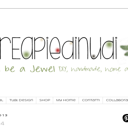
al
Tu.Bi. Design
SHOP
My Home
Contatti
Collabora
013
14