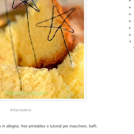
►
►
►
►
►
►
▼
linfacreativa
n allegria, free printables e tutorial per maschere, baffi,