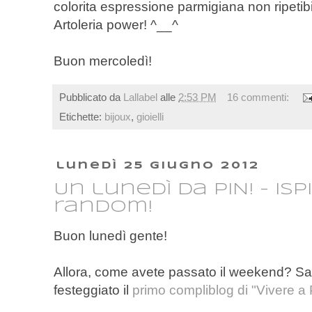
colorita espressione parmigiana non ripetibil
Artoleria power! ^__^
Buon mercoledì!
Pubblicato da
Lallabel
alle
2:53 PM
16 commenti:
Etichette:
bijoux
,
gioielli
lunedì 25 giugno 2012
Un lunedì da PIN! - isp
random!
Buon lunedì gente!
Allora, come avete passato il weekend? Sa
festeggiato il
primo compliblog di "Vivere a 