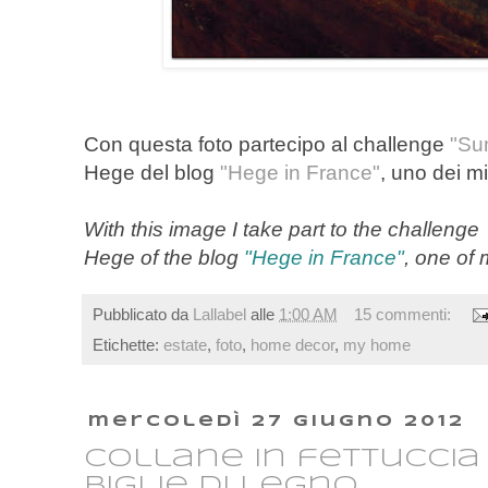
Con questa foto partecipo al challenge
"Su
Hege del blog
"Hege in France"
, uno dei mie
With this image I take part to the challeng
Hege of the blog
"Hege in France"
, one of 
Pubblicato da
Lallabel
alle
1:00 AM
15 commenti:
Etichette:
estate
,
foto
,
home decor
,
my home
mercoledì 27 giugno 2012
Collane in fettuccia
biglie di legno