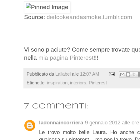
Source:
dietcokeandasmoke.tumblr.com
Vi sono piaciute? Come sempre trovate ques
nella
mia pagina Pinterest
!!!
Pubblicato da
Lallabel
alle
12:07 AM
Etichette:
inspiration
,
interiors
,
Pinterest
7 commenti:
ladonnaincorriera
9 gennaio 2012 alle ore
Le trovo molto belle Laura. Ho anche ce
qualcosa su pinterest ...ma non la trovo. 