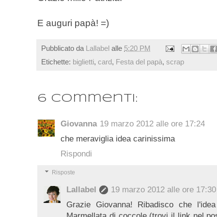
E auguri papà! =)
Pubblicato da
Lallabel
alle
5:20 PM
Etichette:
biglietti
,
card
,
Festa del papà
,
scrap
6 commenti:
Giovanna
19 marzo 2012 alle ore 17:24
che meraviglia idea carinissima
Rispondi
Risposte
Lallabel
19 marzo 2012 alle ore 17:30
Grazie Giovanna! Ribadisco che l'id
Marmellata di coccole (trovi il link nel po