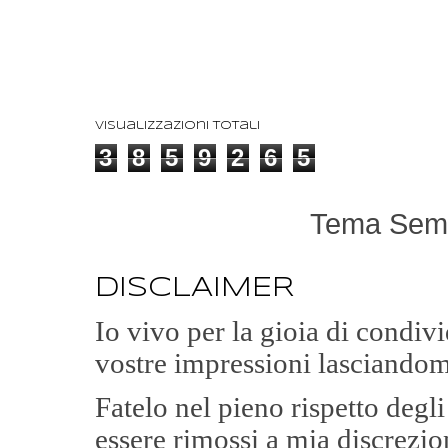
Visualizzazioni totali
3
8
5
9
2
6
5
Tema Semp
DISCLAIMER
Io vivo per la gioia di condi
vostre impressioni lasciandom
Fatelo nel pieno rispetto degl
essere rimossi a mia discrezio