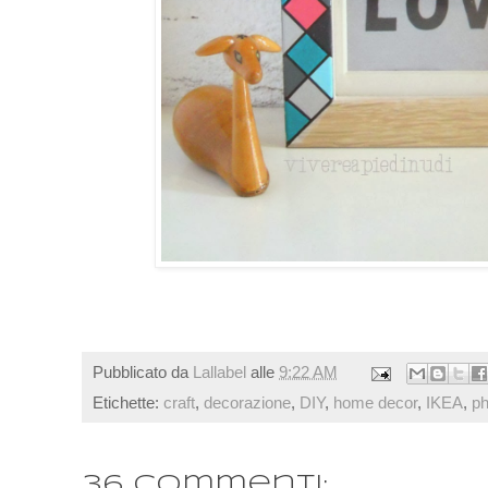
Pubblicato da
Lallabel
alle
9:22 AM
Etichette:
craft
,
decorazione
,
DIY
,
home decor
,
IKEA
,
ph
36 commenti: