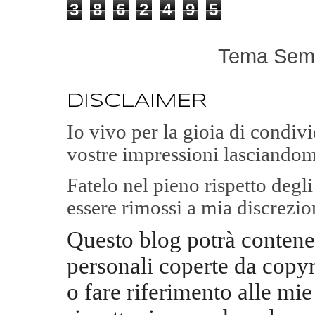
3
8
6
2
4
9
5
Tema Semp
DISCLAIMER
Io vivo per la gioia di condi
vostre impressioni lasciandom
Fatelo nel pieno rispetto degl
essere rimossi a mia discrezio
Questo blog potrà contene
personali coperte da copyr
o fare riferimento alle mie