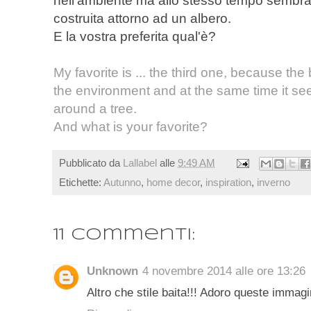
nell'ambiente ma allo stesso tempo sembra 
costruita attorno ad un albero.
E la vostra preferita qual'è?
My favorite is ... the third one, because the
the environment and at the same time it se
around a tree.
And what is your favorite?
Pubblicato da
Lallabel
alle
9:49 AM
Etichette:
Autunno
,
home decor
,
inspiration
,
inverno
11 commenti:
Unknown
4 novembre 2014 alle ore 13:26
Altro che stile baita!!! Adoro queste immagin