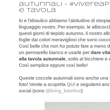
autunnali - #vivereap
e tavola
Io e l'idraulico abbiamo l'abitudine di storp
linguaggio nostro. Per esempio, le albicocc
questi giorni di tiepido autunno, il nostro a
foglie dai colori meravigliosi che sono cocco
Così belle che non ho potuto fare a meno di
un pennarello bianco e usarle per
dare vit
alla tavola autunnale
, sotto al bicchiere 
Così semplice eppure così bello!
Queste coccole autunnali sono anche una 
foto! Venite a scoprirla
QUI
e seguitemi anc
social (sono
@living_barefoot
)