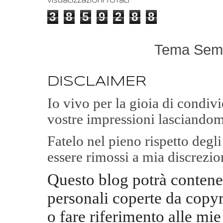
Visualizzazioni totali
3
8
5
9
2
8
8
Tema Semp
DISCLAIMER
Io vivo per la gioia di condi
vostre impressioni lasciandom
Fatelo nel pieno rispetto degl
essere rimossi a mia discrezio
Questo blog potrà contene
personali coperte da copyr
o fare riferimento alle mie