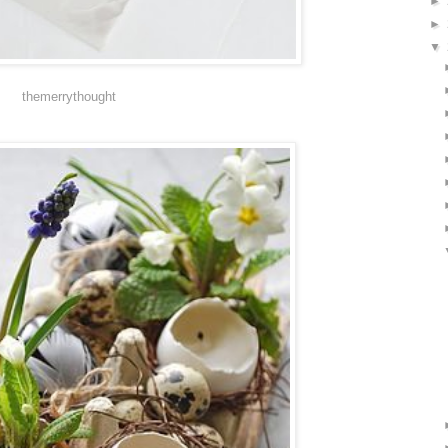
►
►
▼
themerrythought