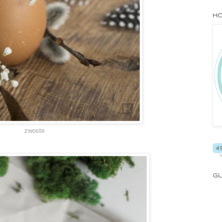
Ho
zwoste
Gl