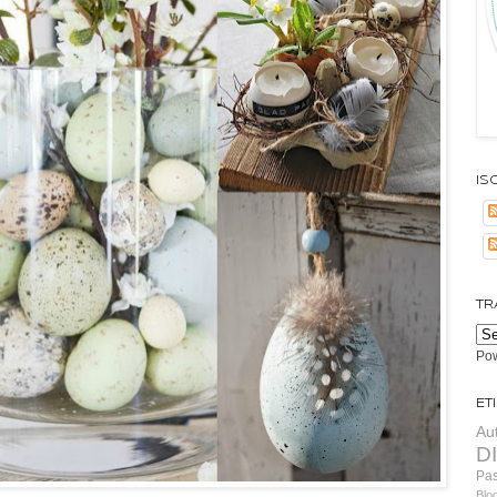
Isc
TR
Po
Et
Au
D
Pa
Blo