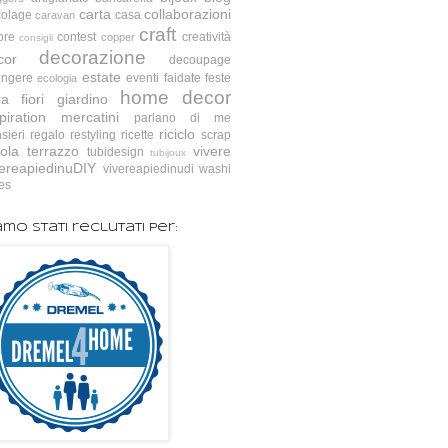
carta
collaborazioni
colage
casa
caravan
craft
ore
contest
creatività
copper
consigli
decorazione
cor
decoupage
estate
ingere
eventi
faidate
feste
ecologia
home decor
ra
fiori
giardino
piration
mercatini
parlano di me
riciclo
sieri
regalo
restyling
ricette
scrap
ola
terrazzo
vivere
tubidesign
tubijoux
vereapiedinuDIY
vivereapiedinudi
washi
es
amo stati reclutati per: