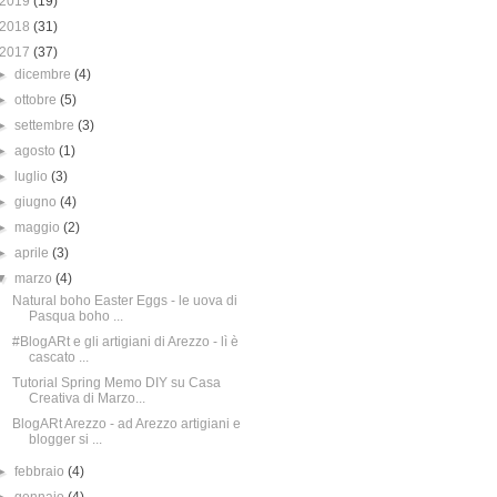
2019
(19)
2018
(31)
2017
(37)
►
dicembre
(4)
►
ottobre
(5)
►
settembre
(3)
►
agosto
(1)
►
luglio
(3)
►
giugno
(4)
►
maggio
(2)
►
aprile
(3)
▼
marzo
(4)
Natural boho Easter Eggs - le uova di
Pasqua boho ...
#BlogARt e gli artigiani di Arezzo - lì è
cascato ...
Tutorial Spring Memo DIY su Casa
Creativa di Marzo...
BlogARt Arezzo - ad Arezzo artigiani e
blogger si ...
►
febbraio
(4)
►
gennaio
(4)