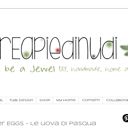
al
Tu.Bi. Design
SHOP
My Home
Contatti
Collabora
r Eggs - le uova di Pasqua