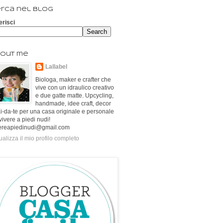
rca nel blog
erisci
out me
Lallabel
Biologa, maker e crafter che
vive con un idraulico creativo
e due gatte matte. Upcycling,
handmade, idee craft, decor
ai-da-te per una casa originale e personale
vivere a piedi nudi!
ereapiedinudi@gmail.com
ualizza il mio profilo completo