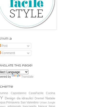
riviti a
Post
Commenti
ANSLATE this page!
wered by
Translate
ichette
tunno
Capodanno
CasaFacile
Cucina
IY
Design da idraulici
Natale
Dremel
squa
Primavera
San Valentino
Urban Jungle
bijoux
blog
artigianato
bancarella
ggers