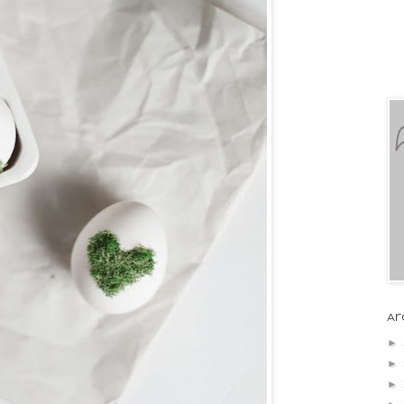
Ar
►
►
►