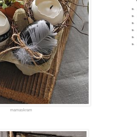
►
►
►
►
►
►
mamaskram