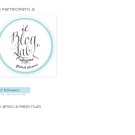
 partecipato a:
i amici a piedi nudi