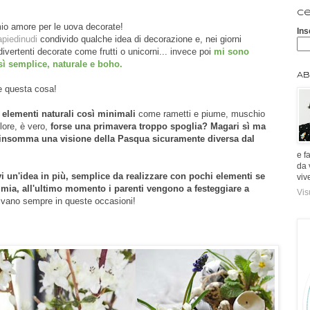
Ce
mio amore per le uova decorate!
Ins
apiedinudi
condivido qualche idea di decorazione e, nei giorni
ivertenti decorate come frutti o unicorni... invece poi
mi sono
ì semplice, naturale e boho.
Ab
re questa cosa!
 elementi naturali così minimali
come rametti e piume, muschio
lore, è vero,
forse una primavera troppo spoglia? Magari sì ma
 insomma una visione della Pasqua sicuramente diversa dal
e f
da 
i un'idea in più, semplice da realizzare con pochi elementi se
viv
mia, all'ultimo momento i parenti vengono a festeggiare a
Vis
alvano sempre in queste occasioni!