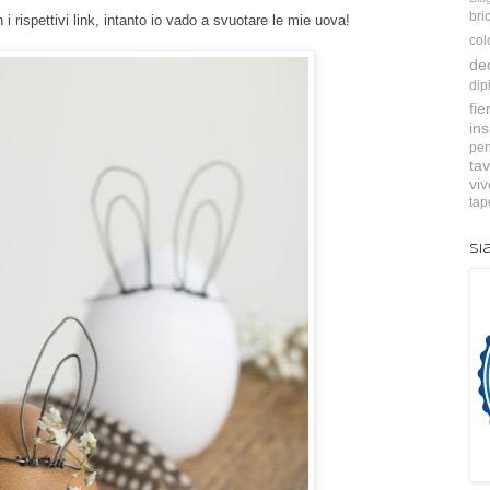
bri
 i rispettivi link, intanto io vado a svuotare le mie uova!
col
de
dip
fie
ins
pen
tav
vi
tap
Si