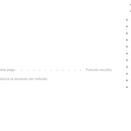
►
►
►
►
►
►
►
►
ome page
Post più vecchio
►
alizza la versione per cellulari
►
►