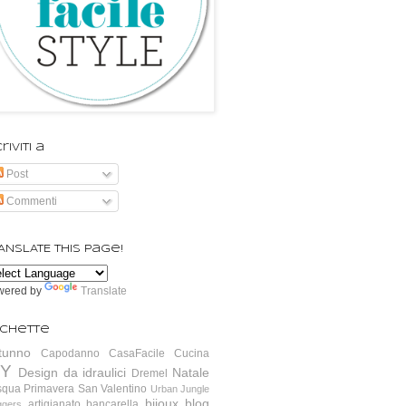
riviti a
Post
Commenti
ANSLATE this page!
wered by
Translate
ichette
tunno
Capodanno
CasaFacile
Cucina
IY
Design da idraulici
Natale
Dremel
squa
Primavera
San Valentino
Urban Jungle
bijoux
blog
artigianato
bancarella
ggers