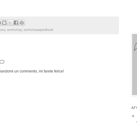
iuso
,
workshop
,
workshopapiedinudi
o
iandomi un commento, mi farete felice!
Ar
▼