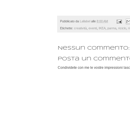
Pubblicato da
Lallabel
alle
8:00 AM
Etichette:
creatività
,
eventi
,
IKEA
,
parma
,
riciclo
,
r
Nessun commento:
Posta un comment
Condividete con me le vostre impressioni lasc