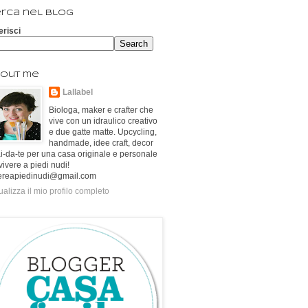
rca nel blog
erisci
out me
Lallabel
Biologa, maker e crafter che
vive con un idraulico creativo
e due gatte matte. Upcycling,
handmade, idee craft, decor
ai-da-te per una casa originale e personale
vivere a piedi nudi!
ereapiedinudi@gmail.com
ualizza il mio profilo completo