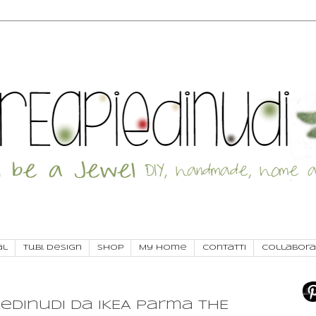
al
Tu.Bi. Design
SHOP
My Home
Contatti
Collabora
edinudi da IKEA Parma THE