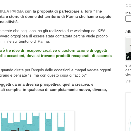
Ce
IKEA PARMA
con la proposta di partecipare al loro "The
Ins
ontare storie di donne del territorio di Parma che hanno saputo
na attività.
uramente che negli anni ho già realizzato due workshop da IKEA
Ab
ero orgogliosa di essere stata contattata perché vuole proprio
mminile sul territorio di Parma.
erò tre idee di recupero creativo e trasformazione di oggetti
elle occasioni, dove si trovano prodotti recuperati, di seconda
e f
quando girate per l'angolo delle occasioni e magari vedete oggetti
da 
viv
ttirano e pensate "si ma con questo cosa ci faccio?"
Vis
getti da una diversa prospettiva, quella creativa, e
riali semplici in qualcosa di completamente nuovo, diverso,