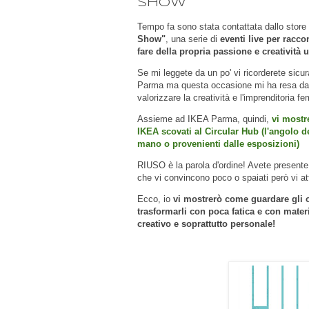
SHOW
Tempo fa sono stata contattata dallo store
Show"
, una serie di
eventi live per racc
fare della propria passione e creatività u
Se mi leggete da un po' vi ricorderete sic
Parma ma questa occasione mi ha resa davv
valorizzare la creatività e l'imprenditoria fe
Assieme ad IKEA Parma, quindi,
vi mostr
IKEA scovati al Circular Hub (l'angolo d
mano o provenienti dalle esposizioni)
RIUSO è la parola d'ordine! Avete presente 
che vi convincono poco o spaiati però vi a
Ecco, io
vi mostrerò come guardare gli og
trasformarli con poca fatica e con mate
creativo e soprattutto personale!