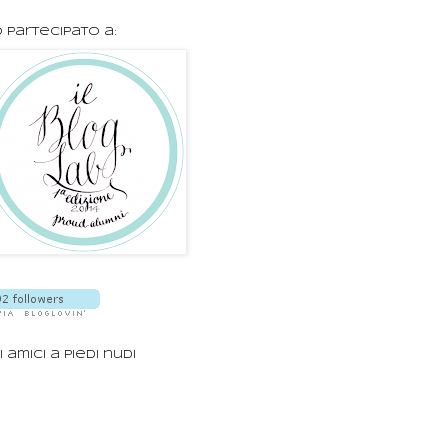
 partecipato a:
i amici a piedi nudi