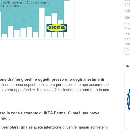
bri
col
de
dip
fie
ins
pen
tav
vi
tap
Si
one di miei gioielli e oggetti presso uno degli allestimenti
elli rimarranno esposti nello store per un po' di tempo assieme ad
hi vorrà approfondire. Indovinate? L'allestimento sarà fatto in una
esso la zona ristorante di IKEA Parma. Ci sarà una breve
inudi.
 prenotarsi
(ma se avete intenzione di venire magari scrivetemi