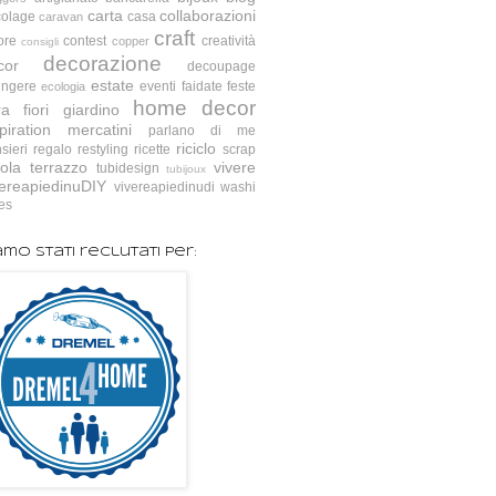
carta
collaborazioni
colage
casa
caravan
craft
ore
contest
creatività
copper
consigli
decorazione
cor
decoupage
estate
ingere
eventi
faidate
feste
ecologia
home decor
ra
fiori
giardino
piration
mercatini
parlano di me
riciclo
sieri
regalo
restyling
ricette
scrap
ola
terrazzo
vivere
tubidesign
tubijoux
vereapiedinuDIY
vivereapiedinudi
washi
es
amo stati reclutati per: