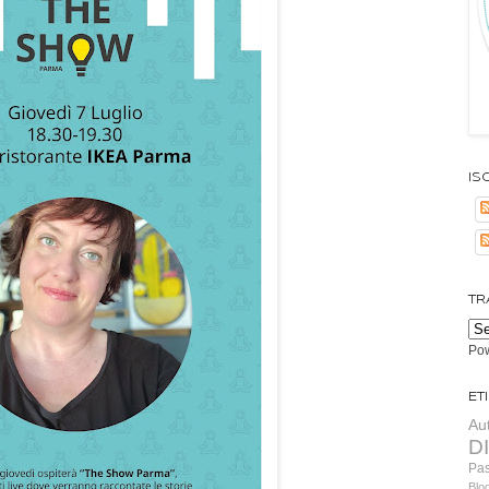
Isc
TR
Po
Et
Au
D
Pa
Blo