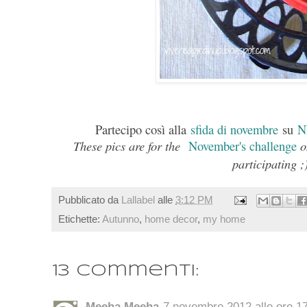
Partecipo così alla
sfida di novembre
su
N
These pics are for the
November's challenge
participating ;
Pubblicato da
Lallabel
alle
3:12 PM
Etichette:
Autunno
,
home decor
,
my home
13 commenti:
Meeha Meeha
7 novembre 2012 alle ore 1