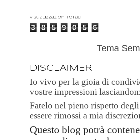
Visualizzazioni totali
3
8
5
9
0
5
6
Tema Semp
DISCLAIMER
Io vivo per la gioia di condi
vostre impressioni lasciandom
Fatelo nel pieno rispetto degl
essere rimossi a mia discrezio
Questo blog potrà contene