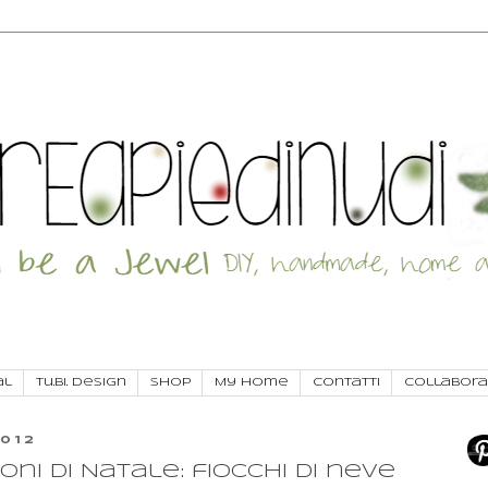
al
Tu.Bi. Design
SHOP
My Home
Contatti
Collabora
012
oni di Natale: fiocchi di neve