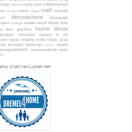
carta
collaborazioni
colage
casa
caravan
craft
ore
contest
creatività
copper
consigli
decorazione
cor
decoupage
estate
ingere
eventi
faidate
feste
ecologia
home decor
ra
fiori
giardino
piration
mercatini
parlano di me
riciclo
sieri
regalo
restyling
ricette
scrap
ola
terrazzo
vivere
tubidesign
tubijoux
vereapiedinuDIY
vivereapiedinudi
washi
es
amo stati reclutati per: