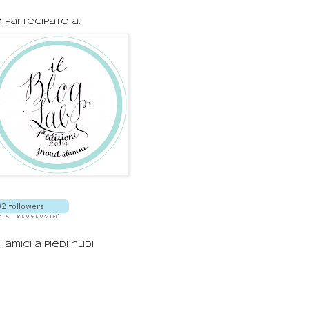
 partecipato a:
i amici a piedi nudi