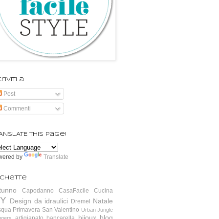
riviti a
Post
Commenti
ANSLATE this page!
wered by
Translate
ichette
tunno
Capodanno
CasaFacile
Cucina
IY
Design da idraulici
Natale
Dremel
squa
Primavera
San Valentino
Urban Jungle
bijoux
blog
artigianato
bancarella
ggers