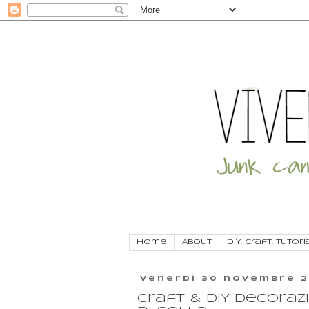
Home
About
DIY, craft, tutori
venerdì 30 novembre 2
Craft & DIY decorazi