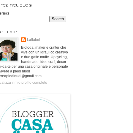
rca nel blog
erisci
out me
Lallabel
Biologa, maker e crafter che
vive con un idraulico creativo
e due gatte matte. Upcycling,
handmade, idee craft, decor
ai-da-te per una casa originale e personale
vivere a piedi nudi!
ereapiedinudi@gmail.com
ualizza il mio profilo completo