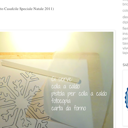
bri
ato Casafcile Speciale Natale 2011)
col
de
dip
fie
ins
pen
tav
vi
tap
Si