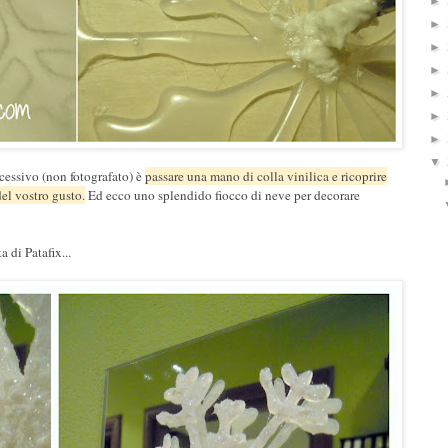
►
►
►
►
►
►
►
▼
cessivo (non fotografato) è
passare una mano di colla vinilica e ricoprire
del vostro gusto.
Ed ecco uno splendido fiocco di neve per decorare
 di Patafix...