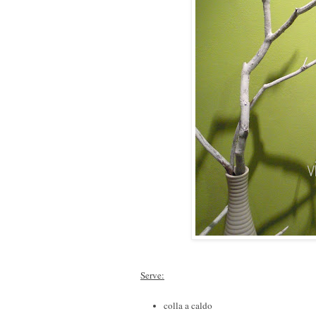
Serve:
colla a caldo