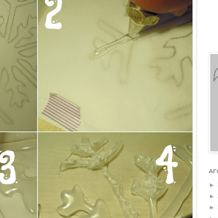
Ar
►
►
►