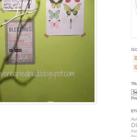
Isc
TR
Po
Et
Au
D
Pa
Blo