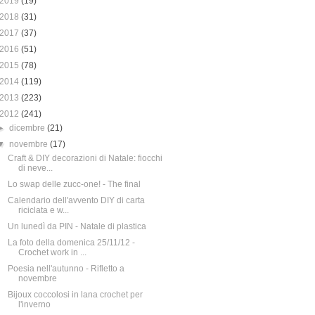
2019
(19)
2018
(31)
2017
(37)
2016
(51)
2015
(78)
2014
(119)
2013
(223)
2012
(241)
►
dicembre
(21)
▼
novembre
(17)
Craft & DIY decorazioni di Natale: fiocchi
di neve...
Lo swap delle zucc-one! - The final
Calendario dell'avvento DIY di carta
riciclata e w...
Un lunedì da PIN - Natale di plastica
La foto della domenica 25/11/12 -
Crochet work in ...
Poesia nell'autunno - Rifletto a
novembre
Bijoux coccolosi in lana crochet per
l'inverno