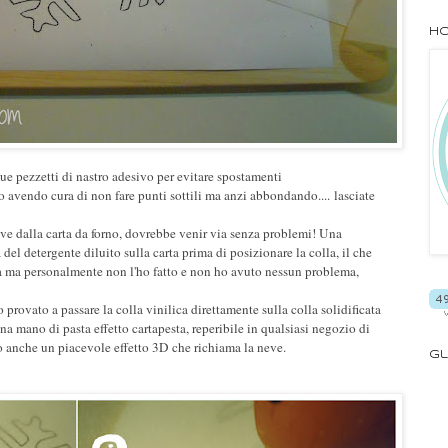
Ho
due pezzetti di nastro adesivo per evitare spostamenti
no avendo cura di non fare punti sottili ma anzi abbondando.... lasciate
eve dalla carta da forno, dovrebbe venir via senza problemi! Una
del detergente diluito sulla carta prima di posizionare la colla, il che
ida ma personalmente non l'ho fatto e non ho avuto nessun problema,
o provato a passare la colla vinilica direttamente sulla colla solidificata
a mano di pasta effetto cartapesta, reperibile in qualsiasi negozio di
to anche un piacevole effetto 3D che richiama la neve.
Gl