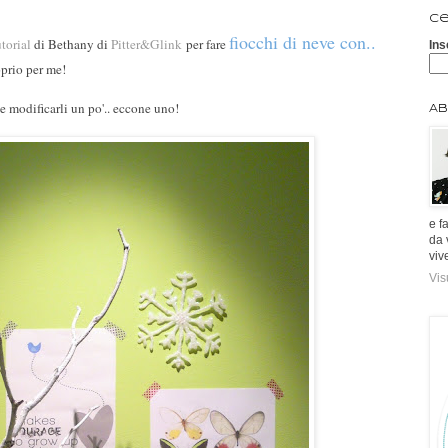
Ce
fiocchi di neve con..
utorial
di Bethany di
Pitter&Glink
per fare
Ins
oprio per me!
e modificarli un po'.. eccone uno!
Ab
e f
da 
viv
Vis