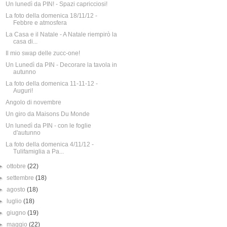
Un lunedì da PIN! - Spazi capricciosi!
La foto della domenica 18/11/12 -
Febbre e atmosfera
La Casa e il Natale - A Natale riempirò la
casa di...
Il mio swap delle zucc-one!
Un Lunedì da PIN - Decorare la tavola in
autunno
La foto della domenica 11-11-12 -
Auguri!
Angolo di novembre
Un giro da Maisons Du Monde
Un lunedì da PIN - con le foglie
d'autunno
La foto della domenica 4/11/12 -
Tulifamiglia a Pa...
►
ottobre
(22)
►
settembre
(18)
►
agosto
(18)
►
luglio
(18)
►
giugno
(19)
►
maggio
(22)