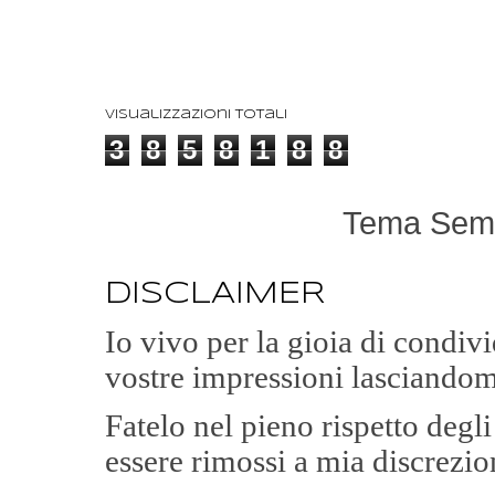
Visualizzazioni totali
3
8
5
8
1
8
8
Tema Semp
DISCLAIMER
Io vivo per la gioia di condi
vostre impressioni lasciandom
Fatelo nel pieno rispetto degl
essere rimossi a mia discrezio