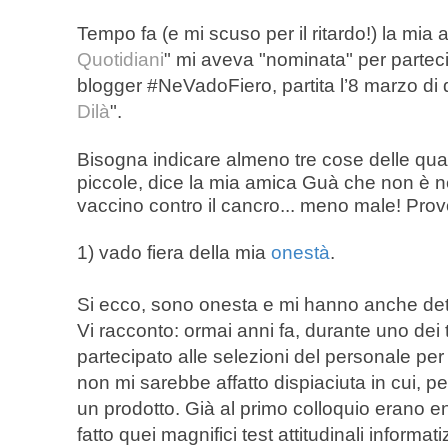
Tempo fa (e mi scuso per il ritardo!) la mia
Quotidiani
" mi aveva "nominata" per parteci
blogger #NeVadoFiero,
partita l’8 marzo di
Dilà
".
Bisogna indicare almeno tre cose delle qua
piccole, dice la mia amica Guà che non è ne
vaccino contro il cancro... meno male! Provo
1) vado fiera della mia
onestà
.
Si ecco, sono onesta e mi hanno anche det
Vi racconto: ormai anni fa, durante uno dei t
partecipato alle selezioni del personale pe
non mi sarebbe affatto dispiaciuta in cui, p
un prodotto. Già al primo colloquio erano e
fatto quei magnifici test attitudinali informat