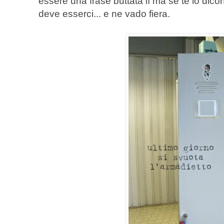
essere una frase buttata lì ma se te lo dicon
deve esserci... e ne vado fiera.