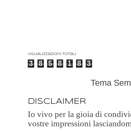
Visualizzazioni totali
3
8
5
8
1
8
3
Tema Semp
DISCLAIMER
Io vivo per la gioia di condi
vostre impressioni lasciandom