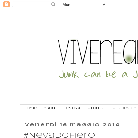
Home
About
DIY, craft, tutorial
Tu.Bi. Design
venerdì 16 maggio 2014
#NeVadoFiero