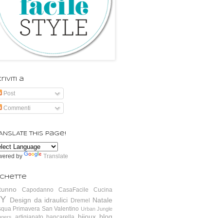
riviti a
Post
Commenti
ANSLATE this page!
wered by
Translate
ichette
tunno
Capodanno
CasaFacile
Cucina
IY
Design da idraulici
Natale
Dremel
squa
Primavera
San Valentino
Urban Jungle
bijoux
blog
artigianato
bancarella
ggers