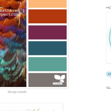
Ho
Gl
design-seeds