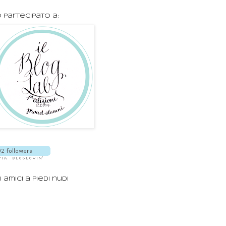
 partecipato a:
i amici a piedi nudi