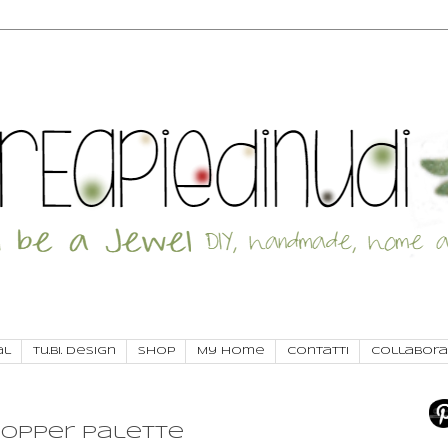
al
Tu.Bi. Design
SHOP
My Home
Contatti
Collabora
 Copper palette