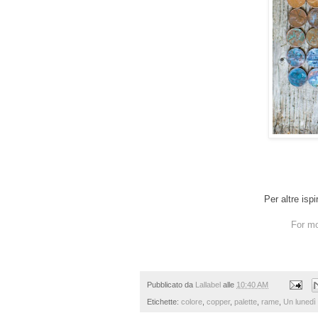
Per altre isp
For mo
Pubblicato da
Lallabel
alle
10:40 AM
Etichette:
colore
,
copper
,
palette
,
rame
,
Un lunedì