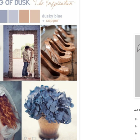
Ar
►
►
►