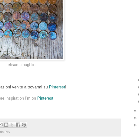
elisamclaughlin
irazioni venite a trovarmi su
Pinterest
!
re inspiration I'm on
Pinterest
!
►
►
►
 da PIN