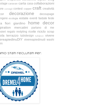
carta
collaborazioni
colage
casa
caravan
craft
ore
contest
creatività
copper
consigli
decorazione
cor
decoupage
estate
ingere
eventi
faidate
feste
ecologia
home decor
ra
fiori
giardino
piration
mercatini
parlano di me
riciclo
sieri
regalo
restyling
ricette
scrap
ola
terrazzo
vivere
tubidesign
tubijoux
vereapiedinuDIY
vivereapiedinudi
washi
es
amo stati reclutati per: