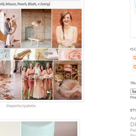
Isc
TR
Po
theperfectpalette
Et
Au
D
Pa
Blo