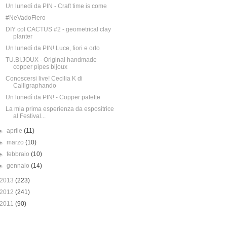
Un lunedì da PIN - Craft time is come
#NeVadoFiero
DIY col CACTUS #2 - geometrical clay
planter
Un lunedì da PIN! Luce, fiori e orto
TU.BI.JOUX - Original handmade
copper pipes bijoux
Conoscersi live! Cecilia K di
Calligraphando
Un lunedì da PIN! - Copper palette
La mia prima esperienza da espositrice
al Festival...
►
aprile
(11)
►
marzo
(10)
►
febbraio
(10)
►
gennaio
(14)
2013
(223)
2012
(241)
2011
(90)