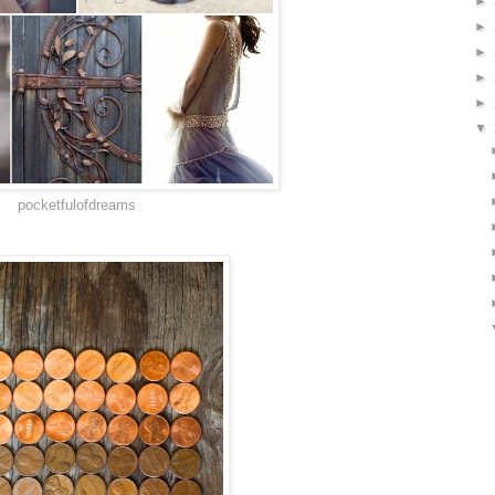
►
►
►
►
►
▼
pocketfulofdreams