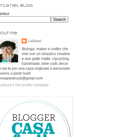
rca nel blog
erisci
out me
Lallabel
Biologa, maker e crafter che
vive con un idraulico creativo
e due gatte matte. Upcycling,
handmade, idee craft, decor
ai-da-te per una casa originale e personale
vivere a piedi nudi!
ereapiedinudi@gmail.com
ualizza il mio profilo completo