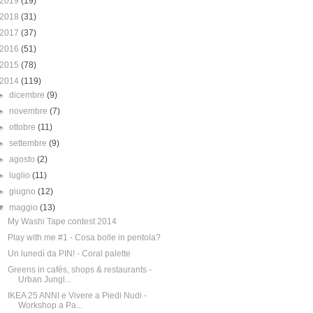
2019
(19)
2018
(31)
2017
(37)
2016
(51)
2015
(78)
2014
(119)
►
dicembre
(9)
►
novembre
(7)
►
ottobre
(11)
►
settembre
(9)
►
agosto
(2)
►
luglio
(11)
►
giugno
(12)
▼
maggio
(13)
My Washi Tape contest 2014
Play with me #1 - Cosa bolle in pentola?
Un lunedì da PIN! - Coral palette
Greens in cafés, shops & restaurants -
Urban Jungl...
IKEA 25 ANNI e Vivere a Piedi Nudi -
Workshop a Pa...