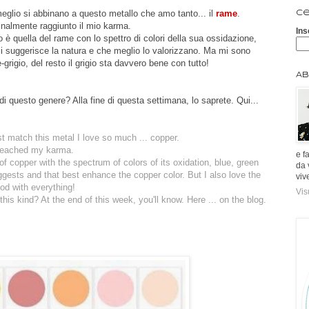
 meglio si abbinano a questo metallo che amo tanto... il
rame
.
Ce
inalmente raggiunto il mio karma.
Ins
è quella del rame con lo spettro di colori della sua ossidazione,
e ci suggerisce la natura e che meglio lo valorizzano. Ma mi sono
igio, del resto il grigio sta davvero bene con tutto!
Ab
di questo genere? Alla fine di questa settimana, lo saprete. Qui...
est match this metal I love so much ... copper.
ly reached my karma.
e f
of copper with the spectrum of colors of its oxidation, blue, green
da 
ggests and that best enhance the copper color. But I also love the
viv
ood with everything!
Vis
is kind? At the end of this week, you'll know. Here ... on the blog.