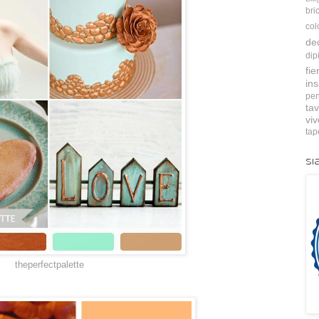
bri
col
de
dip
fie
ins
pen
tav
vi
tap
Si
theperfectpalette