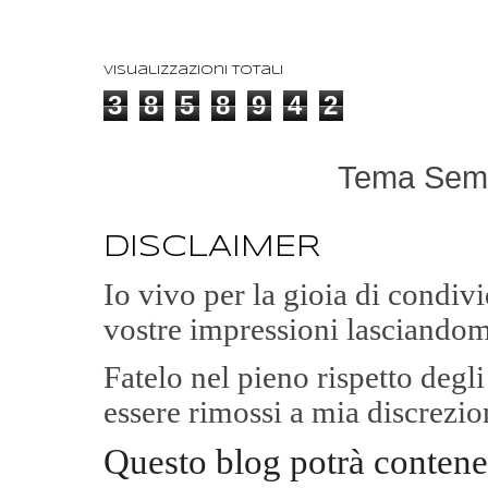
Visualizzazioni totali
3
8
5
8
9
4
2
Tema Semp
DISCLAIMER
Io vivo per la gioia di condi
vostre impressioni lasciandom
Fatelo nel pieno rispetto degl
essere rimossi a mia discrezio
Questo blog potrà contene