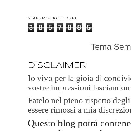
Visualizzazioni totali
3
8
5
7
8
8
5
Tema Semp
DISCLAIMER
Io vivo per la gioia di condi
vostre impressioni lasciandom
Fatelo nel pieno rispetto degl
essere rimossi a mia discrezio
Questo blog potrà contene