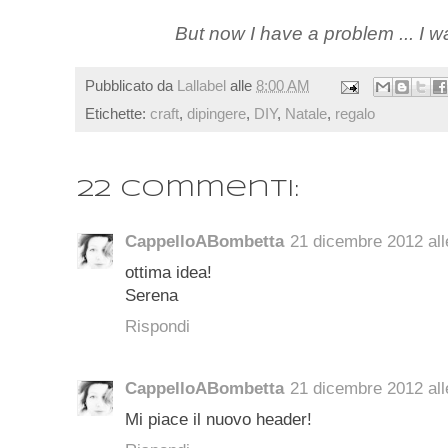
But now I have a problem ... I w
Pubblicato da
Lallabel
alle
8:00 AM
Etichette:
craft
,
dipingere
,
DIY
,
Natale
,
regalo
22 commenti:
CappelloABombetta
21 dicembre 2012 all
ottima idea!
Serena
Rispondi
CappelloABombetta
21 dicembre 2012 all
Mi piace il nuovo header!