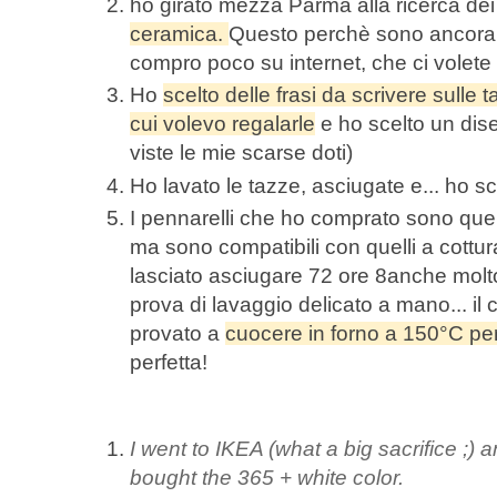
ho girato mezza Parma alla ricerca de
ceramica.
Questo perchè sono ancora
compro poco su internet, che ci volete
Ho
scelto delle frasi da scrivere sull
cui volevo regalarle
e ho scelto un dis
viste le mie scarse doti)
Ho lavato le tazze, asciugate e... ho sc
I pennarelli che ho comprato sono quel
ma sono compatibili con quelli a cottur
lasciato asciugare 72 ore 8anche molto 
prova di lavaggio delicato a mano... il 
provato a
cuocere in forno a 150°C pe
perfetta!
I went to IKEA (what a big sacrifice ;) 
bought the 365 + white color.