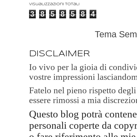
Visualizzazioni totali
3
8
5
8
5
8
4
Tema Semp
DISCLAIMER
Io vivo per la gioia di condi
vostre impressioni lasciandom
Fatelo nel pieno rispetto degl
essere rimossi a mia discrezio
Questo blog potrà contene
personali coperte da copyr
o fare riferimento alle mie