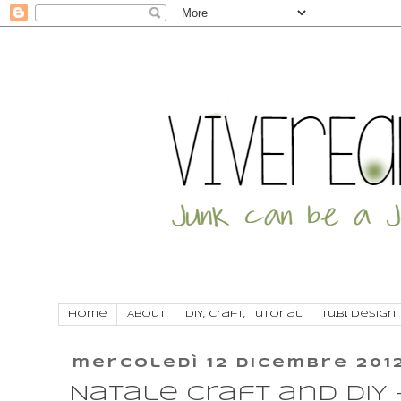
Home
About
DIY, craft, tutorial
Tu.Bi. Design
mercoledì 12 dicembre 201
Natale craft and DIY