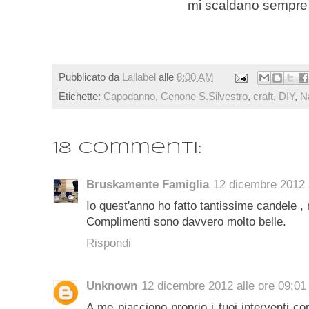
mi scaldano sempre i
Pubblicato da
Lallabel
alle
8:00 AM
Etichette:
Capodanno
,
Cenone S.Silvestro
,
craft
,
DIY
,
N
18 commenti:
Bruskamente Famiglia
12 dicembre 2012 a
Io quest'anno ho fatto tantissime candele , 
Complimenti sono davvero molto belle.
Rispondi
Unknown
12 dicembre 2012 alle ore 09:01
A me piacciono proprio i tuoi interventi co