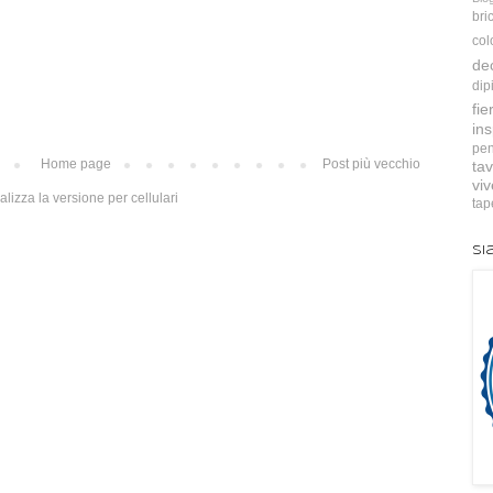
bri
col
de
dip
fie
ins
pen
Home page
Post più vecchio
tav
vi
alizza la versione per cellulari
tap
Si