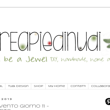
al
Tu.Bi. Design
SHOP
My Home
Contatti
Collabora
 2013
ento giorno 11 -