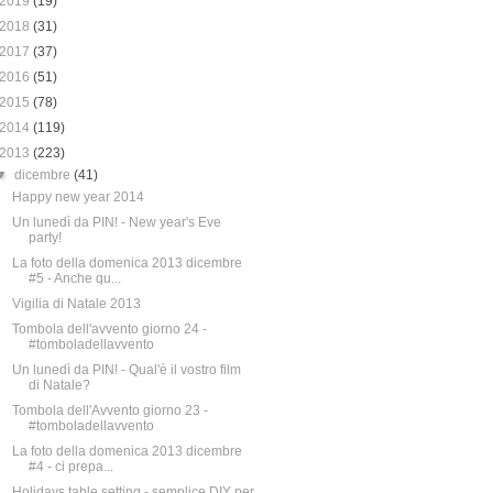
2019
(19)
2018
(31)
2017
(37)
2016
(51)
2015
(78)
2014
(119)
2013
(223)
▼
dicembre
(41)
Happy new year 2014
Un lunedì da PIN! - New year's Eve
party!
La foto della domenica 2013 dicembre
#5 - Anche qu...
Vigilia di Natale 2013
Tombola dell'avvento giorno 24 -
#tomboladellavvento
Un lunedì da PIN! - Qual'è il vostro film
di Natale?
Tombola dell'Avvento giorno 23 -
#tomboladellavvento
La foto della domenica 2013 dicembre
#4 - ci prepa...
Holidays table setting - semplice DIY per