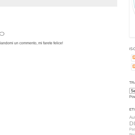
o
iandomi un commento, mi farete felice!
Isc
TR
Po
Et
Au
D
Pa
Blo