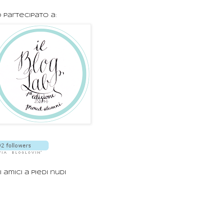
 partecipato a:
i amici a piedi nudi