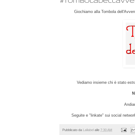
#tomboladellavve
Giochiamo alla Tombola dell'Avven
Vediamo insieme chi è stato estrat
N
Andiam
Seguite e "linkate" sui social netw
Pubblicato da
Lallabel
alle
7:30 AM