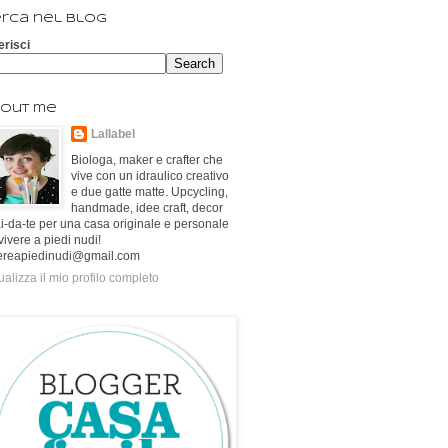
rca nel blog
erisci
out me
Lallabel
Biologa, maker e crafter che
vive con un idraulico creativo
e due gatte matte. Upcycling,
handmade, idee craft, decor
ai-da-te per una casa originale e personale
vivere a piedi nudi!
ereapiedinudi@gmail.com
ualizza il mio profilo completo