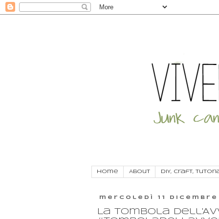
Home
About
DIY, craft, tutori
mercoledì 11 dicembre
La Tombola dell'Avv