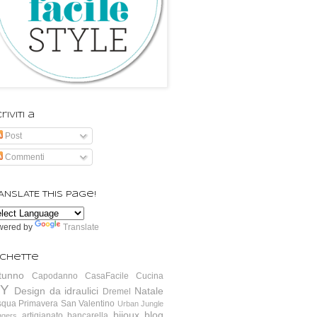
riviti a
Post
Commenti
ANSLATE this page!
wered by
Translate
ichette
tunno
Capodanno
CasaFacile
Cucina
IY
Design da idraulici
Natale
Dremel
squa
Primavera
San Valentino
Urban Jungle
bijoux
blog
artigianato
bancarella
ggers