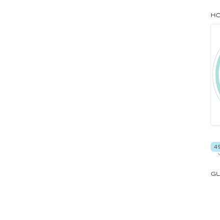
Ho
Gl