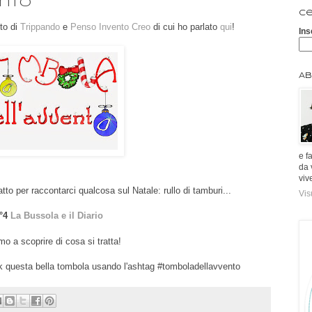
nto
Ce
to di
Trippando
e
Penso Invento Creo
di cui ho parlato
qui
!
Ins
Ab
e f
da 
viv
to per raccontarci qualcosa sul Natale: rullo di tamburi...
Vis
°4
La Bussola e il Diario
o a scoprire di cosa si tratta!
ork questa bella tombola usando l'ashtag #tomboladellavvento