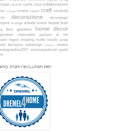
carta
collaborazioni
colage
casa
caravan
craft
ore
contest
creatività
copper
consigli
decorazione
cor
decoupage
estate
ingere
eventi
faidate
feste
ecologia
home decor
ra
fiori
giardino
piration
mercatini
parlano di me
riciclo
sieri
regalo
restyling
ricette
scrap
ola
terrazzo
vivere
tubidesign
tubijoux
vereapiedinuDIY
vivereapiedinudi
washi
es
amo stati reclutati per: