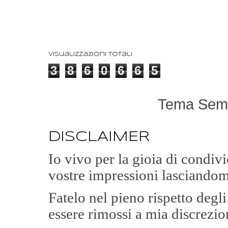
Visualizzazioni totali
3
8
6
0
6
6
5
Tema Semp
DISCLAIMER
Io vivo per la gioia di condi
vostre impressioni lasciandom
Fatelo nel pieno rispetto degl
essere rimossi a mia discrezio