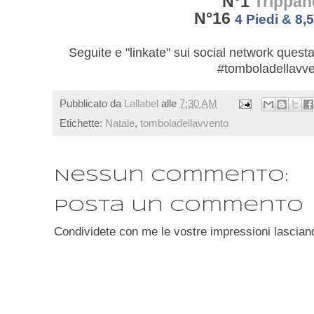
N°1
Trippa
N°16
4 Piedi & 8,5
Seguite e "linkate" sui social network quest
#tomboladellavve
Pubblicato da
Lallabel
alle
7:30 AM
Etichette:
Natale
,
tomboladellavvento
Nessun commento:
Posta un commento
Condividete con me le vostre impressioni lascian