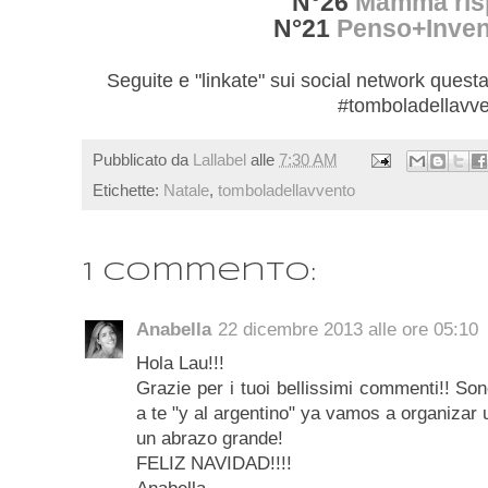
N°26
Mamma ris
N°21
Penso+Inve
Seguite e "linkate" sui social network quest
#tomboladellavve
Pubblicato da
Lallabel
alle
7:30 AM
Etichette:
Natale
,
tomboladellavvento
1 commento:
Anabella
22 dicembre 2013 alle ore 05:10
Hola Lau!!!
Grazie per i tuoi bellissimi commenti!! Son
a te "y al argentino" ya vamos a organizar u
un abrazo grande!
FELIZ NAVIDAD!!!!