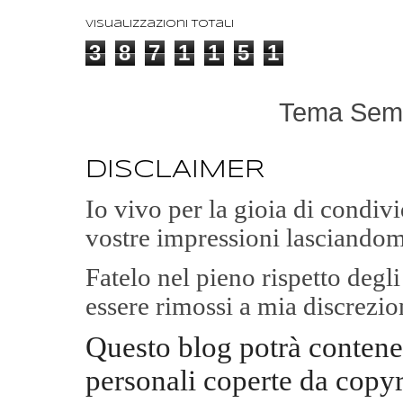
Visualizzazioni totali
3
8
7
1
1
5
1
Tema Semp
DISCLAIMER
Io vivo per la gioia di condi
vostre impressioni lasciandom
Fatelo nel pieno rispetto degl
essere rimossi a mia discrezio
Questo blog potrà contene
personali coperte da copyr