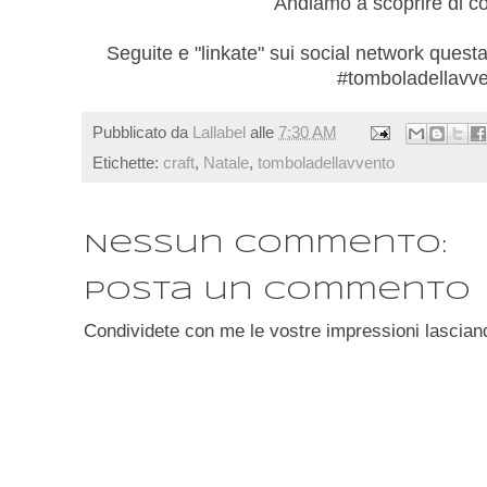
Andiamo a scoprire di cos
Seguite e "linkate" sui social network quest
#tomboladellavv
Pubblicato da
Lallabel
alle
7:30 AM
Etichette:
craft
,
Natale
,
tomboladellavvento
Nessun commento:
Posta un commento
Condividete con me le vostre impressioni lascian