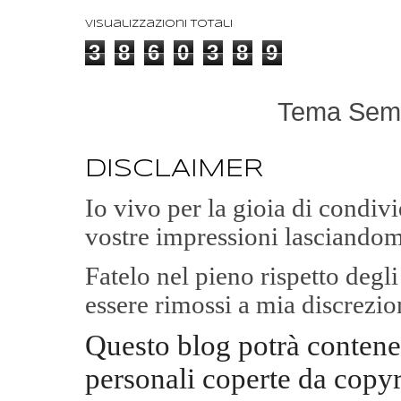
Visualizzazioni totali
3
8
6
0
3
8
9
Tema Semp
DISCLAIMER
Io vivo per la gioia di condi
vostre impressioni lasciandom
Fatelo nel pieno rispetto degl
essere rimossi a mia discrezio
Questo blog potrà contene
personali coperte da copyr