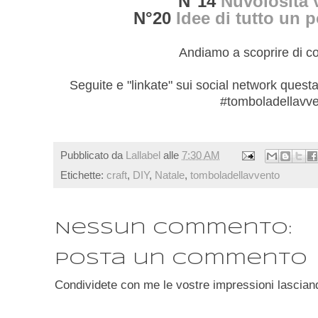
N°14
Nuvolosità v
N°20
Idee di tutto un p
Andiamo a scoprire di cos
Seguite e "linkate" sui social network quest
#tomboladellavv
Pubblicato da
Lallabel
alle
7:30 AM
Etichette:
craft
,
DIY
,
Natale
,
tomboladellavvento
Nessun commento:
Posta un commento
Condividete con me le vostre impressioni lascian