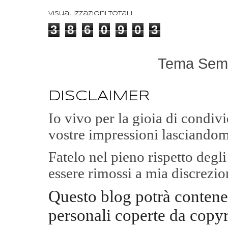
Visualizzazioni totali
3
8
6
0
9
0
3
Tema Semp
DISCLAIMER
Io vivo per la gioia di condi
vostre impressioni lasciandom
Fatelo nel pieno rispetto degl
essere rimossi a mia discrezio
Questo blog potrà contene
personali coperte da copyr